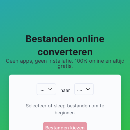
Bestanden online
converteren
Geen apps, geen installatie. 100% online en altijd
gratis.
.
…
.
…
naar
Selecteer of sleep bestanden om te
beginnen.
Bestanden kiezen