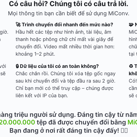
Có câu hỏi? Chúng tôi có câu trả lời.
Mọi thông tin bạn cần biết để sử dụng MiConv.
🚀 Trình chuyển đổi nhanh đến mức nào?
🧩 
giờ.
Hầu hết các tệp như hình ảnh, tài liệu, âm
MiC
n
thanh hoặc phông chữ chỉ mất vài giây để
hìn
chuyển đổi. Video mất nhiều thời gian hơn:
chữ
khoảng 1–2 phút.
tại
với
🔒 Dữ liệu của tôi có an toàn không?
♻️ 
 sẽ
Chắc chắn rồi. Chúng tôi xóa tệp gốc ngay
kh
sau khi chuyển đổi và tệp đầu ra sau 2 giờ.
Có!
Chỉ bạn mới có thể truy cập – chúng được
cần
liên kết với IP của bạn.
sẽ 
àng triệu người sử dụng. Đáng tin cậy từ nă
20.000.000
tệp đã được chuyển đổi bằng
Mi
Bạn đang ở nơi rất đáng tin cậy đấy! 👍🏻