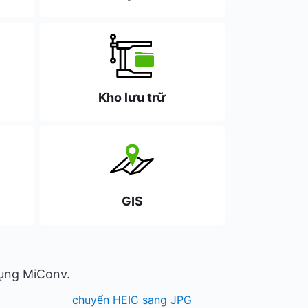
Kho lưu trữ
GIS
dụng MiConv.
3
chuyển HEIC sang JPG