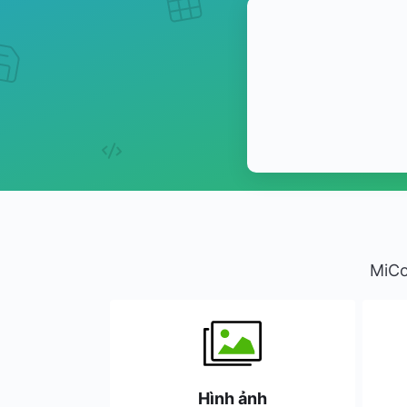
MiCo
Hình ảnh