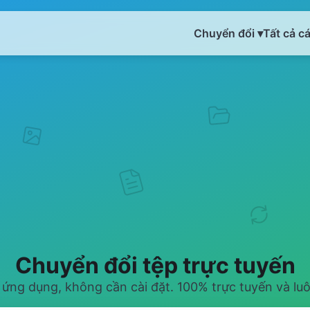
Chuyển đổi ▾
Tất cả c
Chuyển đổi tệp trực tuyến
ứng dụng, không cần cài đặt. 100% trực tuyến và luô