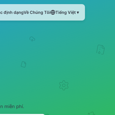
ác định dạng
Về Chúng Tôi
Tiếng Việt ▾
n miễn phí.