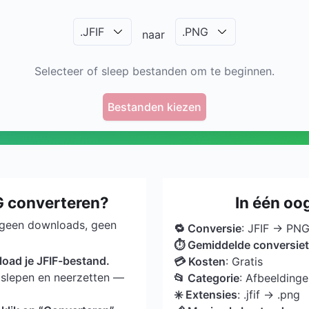
.
JFIF
.
PNG
naar
Selecteer of sleep bestanden om te beginnen.
Bestanden kiezen
G converteren?
In één oo
 geen downloads, geen
🔁 Conversie
: JFIF → PN
⏱ Gemiddelde conversiet
load je JFIF-bestand.
💳 Kosten
: Gratis
slepen en neerzetten —
📂 Categorie
: Afbeelding
✳️ Extensies
: .jfif → .png