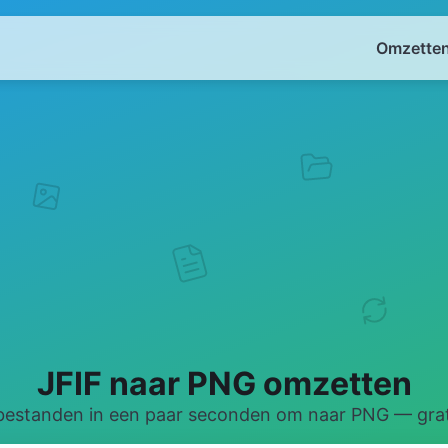
Omzetten
JFIF naar PNG omzetten
-bestanden in een paar seconden om naar PNG — grati