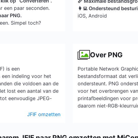
klik op “Converteren”.
📏 Maximale bestandsgro
ar een paar seconden.
👩‍💻 Ondersteund bestu
naar PNG.
iOS, Android
een. Simpel toch?
Over PNG
F) is een
Portable Network Graphics
 een indeling voor het
bestandsformaat dat ver
anden die voldoen aan de
ondersteunt. PNG onderst
et lost een aantal van de
voor het overbrengen van 
 tot eenvoudige JPEG-
printafbeeldingen voor pr
daarom niet-RGB-kleurru
JFIF omzetten
arom JFIF naar PNG omzetten met MiCo