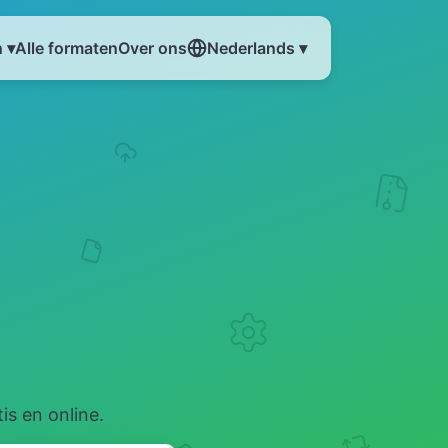
 ▾
Alle formaten
Over ons
Nederlands ▾
s en online.