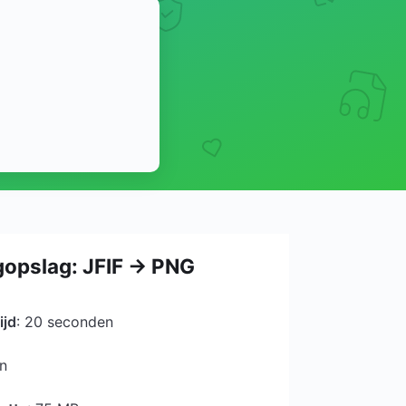
gopslag: JFIF → PNG
G
ijd
: 20 seconden
en