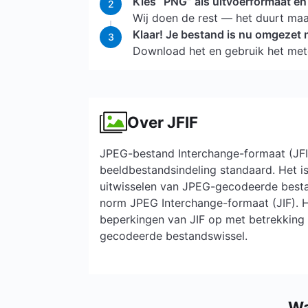
Kies “PNG” als uitvoerformaat en 
2
Wij doen de rest — het duurt ma
Klaar! Je bestand is nu omgezet 
3
Download het en gebruik het met
Over JFIF
JPEG-bestand Interchange-formaat (JFI
beeldbestandsindeling standaard. Het is
uitwisselen van JPEG-gecodeerde best
norm JPEG Interchange-formaat (JIF). H
beperkingen van JIF op met betrekking
gecodeerde bestandswissel.
Wa