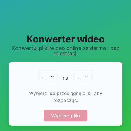
Konwerter wideo
Konwertuj pliki wideo online za darmo i bez
rejestracji
.
…
.
…
na
Wybierz lub przeciągnij pliki, aby
rozpocząć.
Wybierz pliki