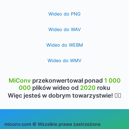
Wideo do PNG
Wideo do WAV
Wideo do WEBM
Wideo do WMV
MiConv
przekonwertował ponad
1 000
000
plików wideo od
2020
roku
Więc jesteś w dobrym towarzystwie! 👍🏻
miconv.com © Wszelkie prawa zastrzeżone