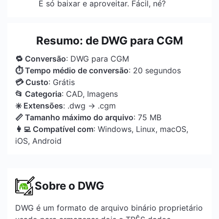
É só baixar e aproveitar. Fácil, né?
Resumo: de DWG para CGM
🔁 Conversão
: DWG para CGM
⏱ Tempo médio de conversão
: 20 segundos
💳 Custo
: Grátis
📂 Categoria
: CAD, Imagens
✳️ Extensões
: .dwg → .cgm
📏 Tamanho máximo do arquivo
: 75 MB
👩‍💻 Compatível com
: Windows, Linux, macOS,
iOS, Android
Sobre o DWG
DWG é um formato de arquivo binário proprietário