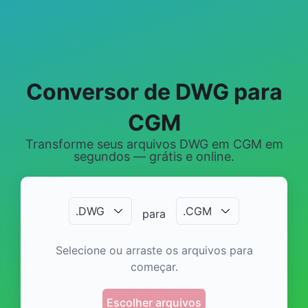
Conversor de DWG para
CGM
Transforme seus arquivos DWG em CGM em
segundos — grátis e online.
.
DWG
.
CGM
para
Selecione ou arraste os arquivos para
começar.
Escolher arquivos