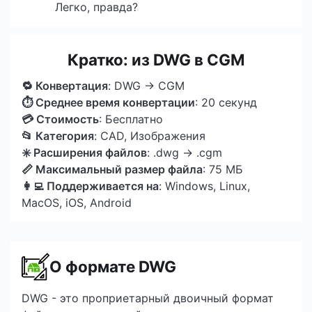
Легко, правда?
Кратко: из DWG в CGM
🔁 Конвертация
: DWG → CGM
⏱ Среднее время конвертации
: 20 секунд
💳 Стоимость
: Бесплатно
📂 Категория
: CAD, Изображения
✳️ Расширения файлов
: .dwg → .cgm
📏 Максимальный размер файла
: 75 МБ
👩‍💻 Поддерживается на
: Windows, Linux,
MacOS, iOS, Android
О формате DWG
DWG - это проприетарный двоичный формат