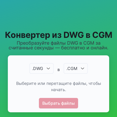
Конвертер из DWG в CGM
Преобразуйте файлы DWG в CGM за
считанные секунды — бесплатно и онлайн.
.
DWG
.
CGM
в
Выберите или перетащите файлы, чтобы
начать.
Выбрать файлы