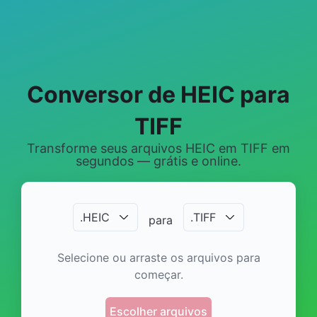
Conversor de HEIC para
TIFF
Transforme seus arquivos HEIC em TIFF em
segundos — grátis e online.
.
HEIC
.
TIFF
para
Selecione ou arraste os arquivos para
começar.
Escolher arquivos