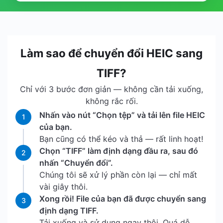
Làm sao để chuyển đổi HEIC sang
TIFF?
Chỉ với 3 bước đơn giản — không cần tải xuống,
không rắc rối.
Nhấn vào nút “Chọn tệp” và tải lên file HEIC
1
của bạn.
Bạn cũng có thể kéo và thả — rất linh hoạt!
Chọn “TIFF” làm định dạng đầu ra, sau đó
2
nhấn “Chuyển đổi”.
Chúng tôi sẽ xử lý phần còn lại — chỉ mất
vài giây thôi.
Xong rồi! File của bạn đã được chuyển sang
3
định dạng TIFF.
Tải xuống và sử dụng ngay thôi. Quá dễ