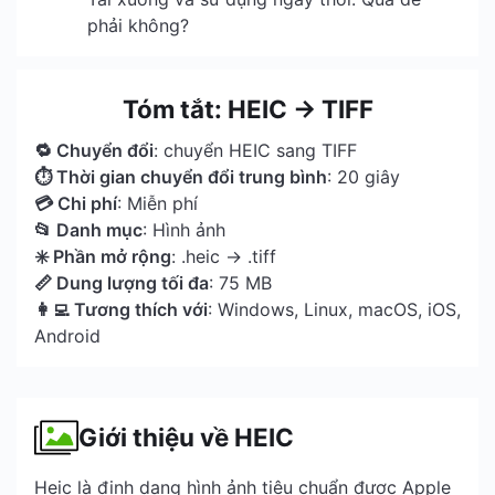
phải không?
Tóm tắt: HEIC → TIFF
🔁 Chuyển đổi
: chuyển HEIC sang TIFF
⏱ Thời gian chuyển đổi trung bình
: 20 giây
💳 Chi phí
: Miễn phí
📂 Danh mục
: Hình ảnh
✳️ Phần mở rộng
: .heic → .tiff
📏 Dung lượng tối đa
: 75 MB
👩‍💻 Tương thích với
: Windows, Linux, macOS, iOS,
Android
Giới thiệu về HEIC
Heic là định dạng hình ảnh tiêu chuẩn được Apple