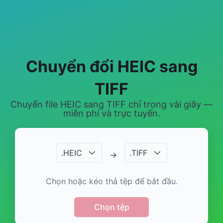
Chuyển đổi HEIC sang
TIFF
Chuyển file HEIC sang TIFF chỉ trong vài giây —
miễn phí và trực tuyến.
.
HEIC
.
TIFF
→
Chọn hoặc kéo thả tệp để bắt đầu.
Chọn tệp