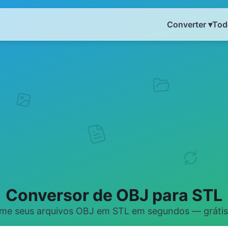
Converter ▾
Tod
Conversor de OBJ para STL
me seus arquivos OBJ em STL em segundos — grátis 