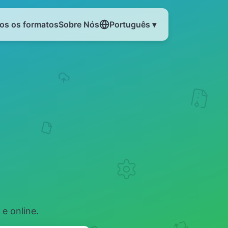
os os formatos
Sobre Nós
Português ▾
e online.