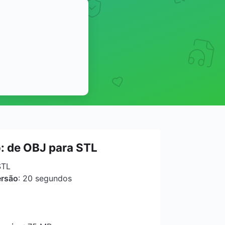
 de OBJ para STL
STL
ersão
: 20 segundos