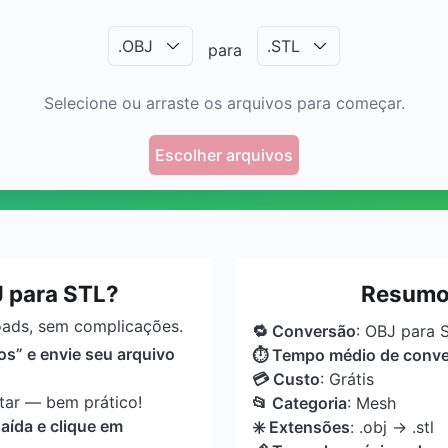
.
OBJ
.
STL
para
Selecione ou arraste os arquivos para começar.
Escolher arquivos
 para STL?
Resumo:
oads, sem complicações.
🔁 Conversão
: OBJ para 
os” e envie seu arquivo
⏱ Tempo médio de conv
💳 Custo
: Grátis
tar — bem prático!
📂 Categoria
: Mesh
aída e clique em
✳️ Extensões
: .obj → .stl