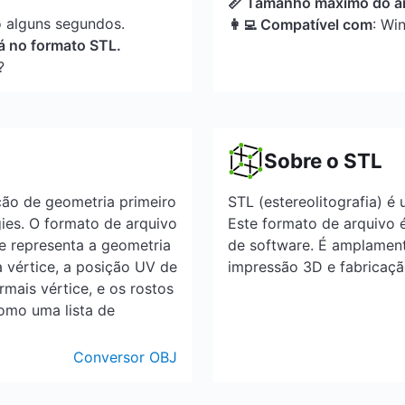
📏 Tamanho máximo do a
 alguns segundos.
👩‍💻 Compatível com
: Wi
á no formato STL.
?
Sobre o STL
ção de geometria primeiro
STL (estereolitografia) é
ies. O formato de arquivo
Este formato de arquivo 
e representa a geometria
de software. É amplament
a vértice, a posição UV de
impressão 3D e fabricaçã
mais vértice, e os rostos
omo uma lista de
Conversor OBJ