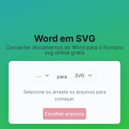
Word em SVG
Converter documentos do Word para o formato
svg online gratis
.
…
.
SVG
para
Selecione ou arraste os arquivos para
começar.
Escolher arquivos