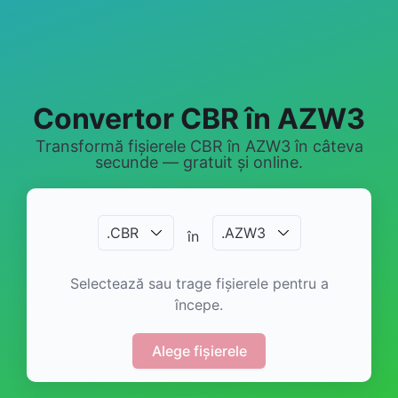
Convertor CBR în AZW3
Transformă fișierele CBR în AZW3 în câteva
secunde — gratuit și online.
.
CBR
.
AZW3
în
Selectează sau trage fișierele pentru a
începe.
Alege fișierele