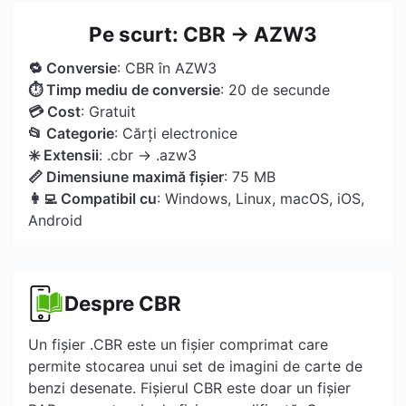
Pe scurt: CBR → AZW3
🔁 Conversie
: CBR în AZW3
⏱ Timp mediu de conversie
: 20 de secunde
💳 Cost
: Gratuit
📂 Categorie
: Cărți electronice
✳️ Extensii
: .cbr → .azw3
📏 Dimensiune maximă fișier
: 75 MB
👩‍💻 Compatibil cu
: Windows, Linux, macOS, iOS,
Android
Despre CBR
Un fișier .CBR este un fișier comprimat care
permite stocarea unui set de imagini de carte de
benzi desenate. Fișierul CBR este doar un fișier