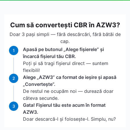
Cum să convertești CBR în AZW3?
Doar 3 pași simpli — fără descărcări, fără bătăi de
cap.
Apasă pe butonul „Alege fișierele” și
1
încarcă fișierul tău CBR.
Poți și să tragi fișierul direct — suntem
flexibili!
Alege „AZW3” ca format de ieșire și apasă
2
„Convertește”.
De restul ne ocupăm noi — durează doar
câteva secunde.
Gata! Fișierul tău este acum în format
3
AZW3.
Doar descarcă-l și folosește-l. Simplu, nu?