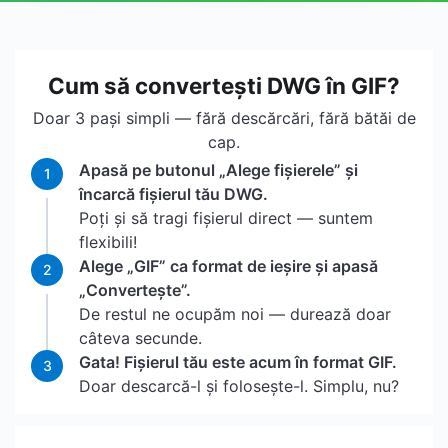
Cum să convertești DWG în GIF?
Doar 3 pași simpli — fără descărcări, fără bătăi de
cap.
Apasă pe butonul „Alege fișierele” și
1
încarcă fișierul tău DWG.
Poți și să tragi fișierul direct — suntem
flexibili!
Alege „GIF” ca format de ieșire și apasă
2
„Convertește”.
De restul ne ocupăm noi — durează doar
câteva secunde.
Gata! Fișierul tău este acum în format GIF.
3
Doar descarcă-l și folosește-l. Simplu, nu?