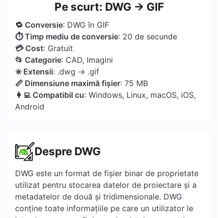
Pe scurt: DWG → GIF
🔁 Conversie
: DWG în GIF
⏱ Timp mediu de conversie
: 20 de secunde
💳 Cost
: Gratuit
📂 Categorie
: CAD, Imagini
✳️ Extensii
: .dwg → .gif
📏 Dimensiune maximă fișier
: 75 MB
👩‍💻 Compatibil cu
: Windows, Linux, macOS, iOS,
Android
Despre DWG
DWG este un format de fișier binar de proprietate
utilizat pentru stocarea datelor de proiectare și a
metadatelor de două și tridimensionale. DWG
conține toate informațiile pe care un utilizator le