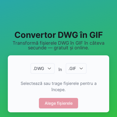
Convertor DWG în GIF
Transformă fișierele DWG în GIF în câteva
secunde — gratuit și online.
.
DWG
.
GIF
în
Selectează sau trage fișierele pentru a
începe.
Alege fișierele