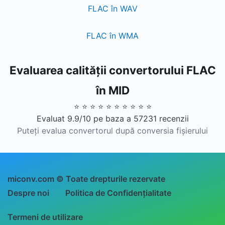
FLAC în WAV
FLAC în WMA
Evaluarea calității convertorului FLAC
în MID
⭐ ⭐ ⭐ ⭐ ⭐ ⭐ ⭐ ⭐ ⭐ ⭐
Evaluat 9.9/10 pe baza a 57231 recenzii
Puteți evalua convertorul după conversia fișierului
miconv.com © Toate drepturile rezervate
Despre noi
Politica de Confidențialitate
Termeni de utilizare