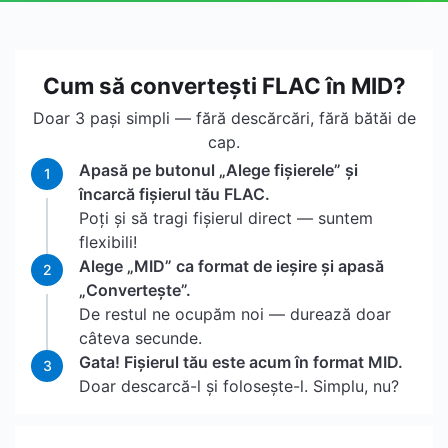
Cum să convertești FLAC în MID?
Doar 3 pași simpli — fără descărcări, fără bătăi de
cap.
Apasă pe butonul „Alege fișierele” și
1
încarcă fișierul tău FLAC.
Poți și să tragi fișierul direct — suntem
flexibili!
Alege „MID” ca format de ieșire și apasă
2
„Convertește”.
De restul ne ocupăm noi — durează doar
câteva secunde.
Gata! Fișierul tău este acum în format MID.
3
Doar descarcă-l și folosește-l. Simplu, nu?