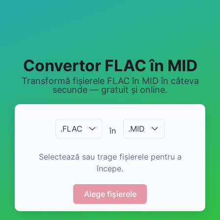
Convertor FLAC în MID
Transformă fișierele FLAC în MID în câteva
secunde — gratuit și online.
.
FLAC
.
MID
în
Selectează sau trage fișierele pentru a
începe.
Alege fișierele