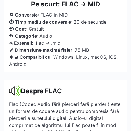
Pe scurt: FLAC → MID
🔁 Conversie
: FLAC în MID
⏱ Timp mediu de conversie
: 20 de secunde
💳 Cost
: Gratuit
📂 Categorie
: Audio
✳️ Extensii
: .flac → .mid
📏 Dimensiune maximă fișier
: 75 MB
👩‍💻 Compatibil cu
: Windows, Linux, macOS, iOS,
Android
Despre FLAC
Flac (Codec Audio fără pierderi fără pierderi) este
un format de codare audio pentru compresia fără
pierderi a sunetului digital. Audio-ul digital
comprimat de algoritmul lui Flac poate fi în mod