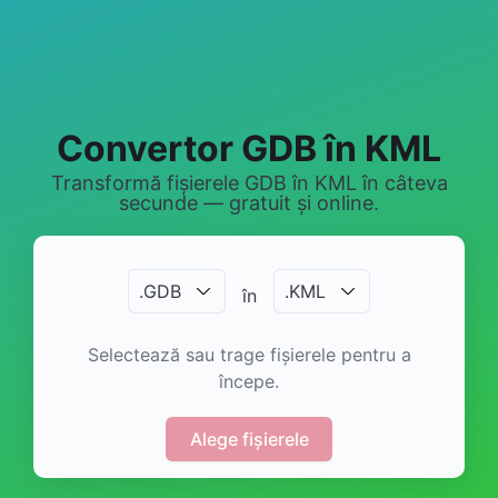
Convertor GDB în KML
Transformă fișierele GDB în KML în câteva
secunde — gratuit și online.
.
GDB
.
KML
în
Selectează sau trage fișierele pentru a
începe.
Alege fișierele