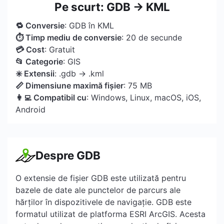
Pe scurt: GDB → KML
🔁 Conversie
: GDB în KML
⏱ Timp mediu de conversie
: 20 de secunde
💳 Cost
: Gratuit
📂 Categorie
: GIS
✳️ Extensii
: .gdb → .kml
📏 Dimensiune maximă fișier
: 75 MB
👩‍💻 Compatibil cu
: Windows, Linux, macOS, iOS,
Android
Despre GDB
O extensie de fișier GDB este utilizată pentru
bazele de date ale punctelor de parcurs ale
hărților în dispozitivele de navigație. GDB este
formatul utilizat de platforma ESRI ArcGIS. Acesta