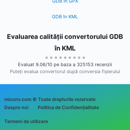
GDB în GPX
GDB în KML
Evaluarea calității convertorului GDB
în KML
⭐ ⭐ ⭐ ⭐ ⭐ ⭐ ⭐ ⭐ ⭐
Evaluat 9.06/10 pe baza a 325153 recenzii
Puteți evalua convertorul după conversia fișierului
miconv.com © Toate drepturile rezervate
Despre noi
Politica de Confidențialitate
Termeni de utilizare