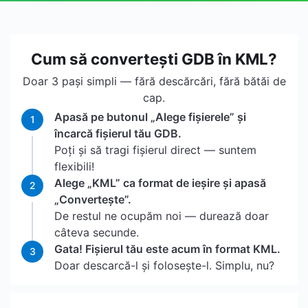
Cum să convertești GDB în KML?
Doar 3 pași simpli — fără descărcări, fără bătăi de
cap.
Apasă pe butonul „Alege fișierele” și
1
încarcă fișierul tău GDB.
Poți și să tragi fișierul direct — suntem
flexibili!
Alege „KML” ca format de ieșire și apasă
2
„Convertește”.
De restul ne ocupăm noi — durează doar
câteva secunde.
Gata! Fișierul tău este acum în format KML.
3
Doar descarcă-l și folosește-l. Simplu, nu?