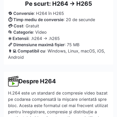
Pe scurt: H264 → H265
🔁 Conversie
: H264 în H265
⏱ Timp mediu de conversie
: 20 de secunde
💳 Cost
: Gratuit
📂 Categorie
: Video
✳️ Extensii
: .h264 → .h265
📏 Dimensiune maximă fișier
: 75 MB
👩‍💻 Compatibil cu
: Windows, Linux, macOS, iOS,
Android
Despre H264
H.264 este un standard de compresie video bazat
pe codarea compensată la mișcare orientată spre
bloc. Acesta este formatul cel mai frecvent utilizat
pentru înregistrare, compresie și distribuție a