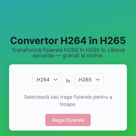
Convertor H264 în H265
Transformă fișierele H264 în H265 în câteva
secunde — gratuit și online.
.
H264
.
H265
în
Selectează sau trage fișierele pentru a
începe.
Alege fișierele