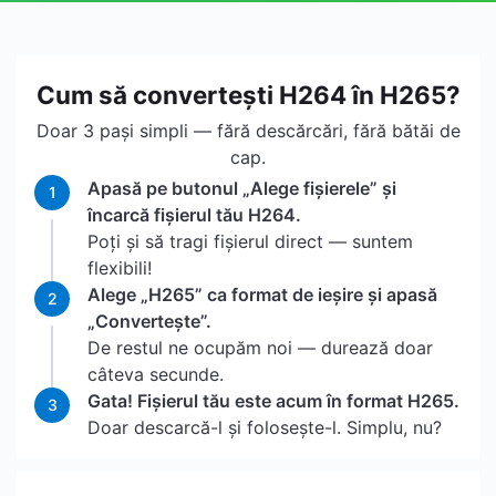
Cum să convertești H264 în H265?
Doar 3 pași simpli — fără descărcări, fără bătăi de
cap.
Apasă pe butonul „Alege fișierele” și
1
încarcă fișierul tău H264.
Poți și să tragi fișierul direct — suntem
flexibili!
Alege „H265” ca format de ieșire și apasă
2
„Convertește”.
De restul ne ocupăm noi — durează doar
câteva secunde.
Gata! Fișierul tău este acum în format H265.
3
Doar descarcă-l și folosește-l. Simplu, nu?