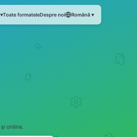
 ▾
Toate formatele
Despre noi
Română ▾
și online.