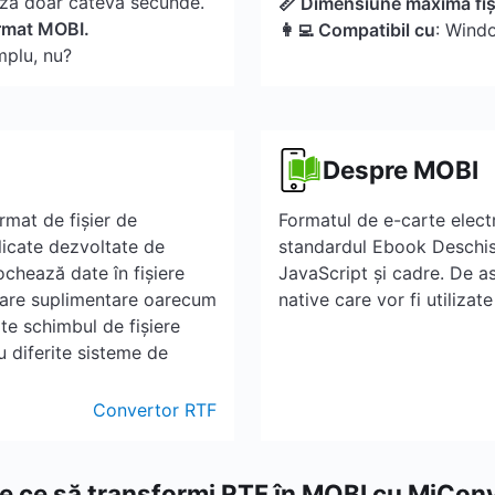
ză doar câteva secunde.
📏 Dimensiune maximă fiș
ormat MOBI.
👩‍💻 Compatibil cu
: Wind
mplu, nu?
Despre MOBI
rmat de fișier de
Formatul de e-carte elec
licate dezvoltate de
standardul Ebook Deschis
chează date în fișiere
JavaScript și cadre. De a
tare suplimentare oarecum
native care vor fi utiliza
te schimbul de fișiere
u diferite sisteme de
Convertor RTF
e ce să transformi RTF în MOBI cu MiCon