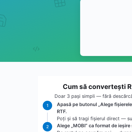
Cum să convertești R
Doar 3 pași simpli — fără descărcăr
Apasă pe butonul „Alege fișierele”
1
RTF.
Poți și să tragi fișierul direct — su
Alege „MOBI” ca format de ieșire 
2