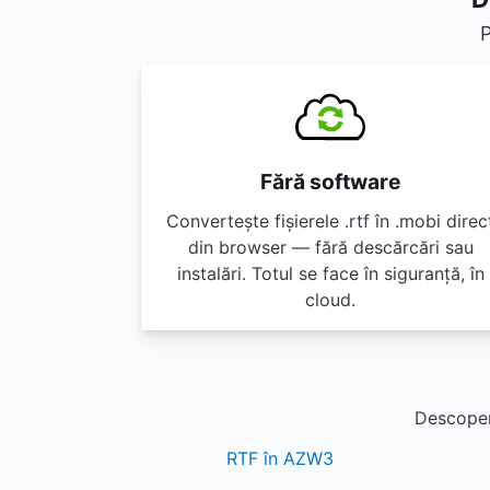
P
Fără software
Convertește fișierele .rtf în .mobi direc
din browser — fără descărcări sau
instalări. Totul se face în siguranță, în
cloud.
Descoperă
RTF în AZW3