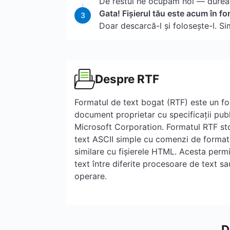
De restul ne ocupăm noi — durea
Gata! Fișierul tău este acum în f
3
Doar descarcă-l și folosește-l. Si
Despre RTF
Formatul de text bogat (RTF) este un fo
document proprietar cu specificații pub
Microsoft Corporation. Formatul RTF sto
text ASCII simple cu comenzi de forma
similare cu fișierele HTML. Acesta permi
text între diferite procesoare de text sa
operare.
D