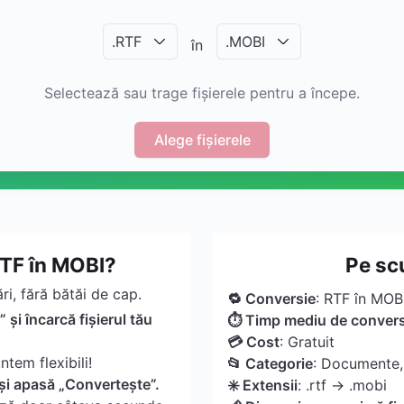
.
RTF
.
MOBI
în
Selectează sau trage fișierele pentru a începe.
Alege fișierele
TF în MOBI?
Pe sc
i, fără bătăi de cap.
🔁 Conversie
: RTF în MOB
 și încarcă fișierul tău
⏱ Timp mediu de convers
💳 Cost
: Gratuit
ntem flexibili!
📂 Categorie
: Documente, 
și apasă „Convertește”.
✳️ Extensii
: .rtf → .mobi