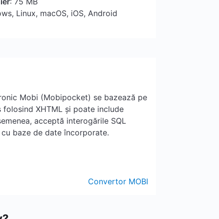
ier
: 75 MB
ows, Linux, macOS, iOS, Android
tronic Mobi (Mobipocket) se bazează pe
 folosind XHTML și poate include
semenea, acceptă interogările SQL
te cu baze de date încorporate.
Convertor MOBI
v?