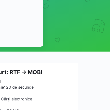
urt: RTF → MOBI
I
ie
: 20 de secunde
Cărți electronice