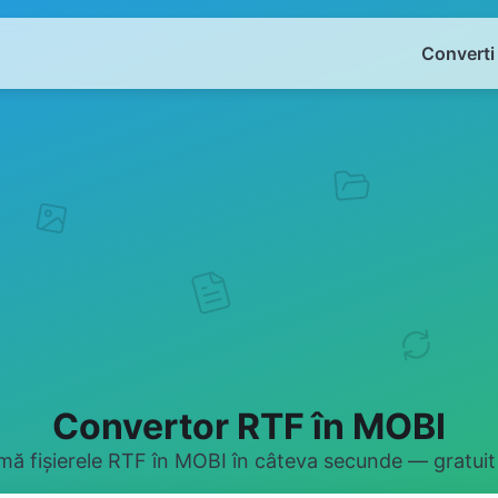
Converti
Convertor RTF în MOBI
ă fișierele RTF în MOBI în câteva secunde — gratuit 