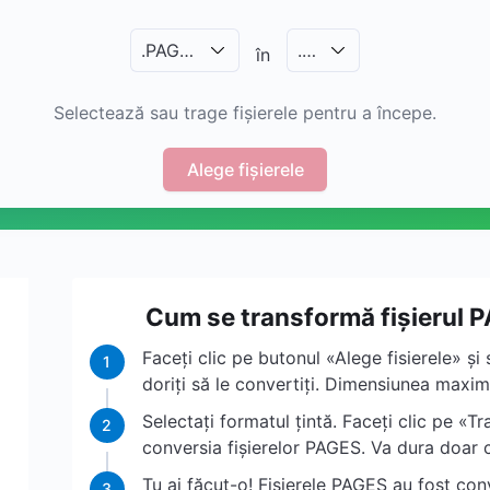
.
PAGES
.
…
în
Selectează sau trage fișierele pentru a începe.
Alege fișierele
Cum se transformă fișierul P
Faceți clic pe butonul «Alege fisierele» și 
1
doriți să le convertiți. Dimensiunea maxim
Selectați formatul țintă. Faceți clic pe «
2
conversia fișierelor PAGES. Va dura doar
Tu ai făcut-o! Fișierele PAGES au fost conv
3