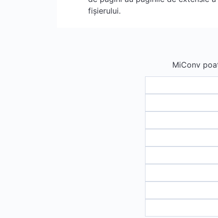
fișierului.
MiConv poate