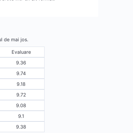
l de mai jos.
Evaluare
9.36
9.74
9.18
9.72
9.08
9.1
9.38