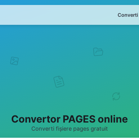
Converti
Convertor PAGES online
Converti fișiere pages gratuit