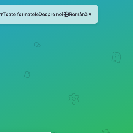
 ▾
Toate formatele
Despre noi
Română ▾