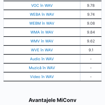
VOC în WAV
9.78
WEBA în WAV
9.74
WEBM în WAV
9.08
WMA în WAV
9.84
WMV în WAV
9.62
WVE în WAV
9.1
Audio în WAV
-
Muzică în WAV
-
Video în WAV
-
Avantajele MiConv