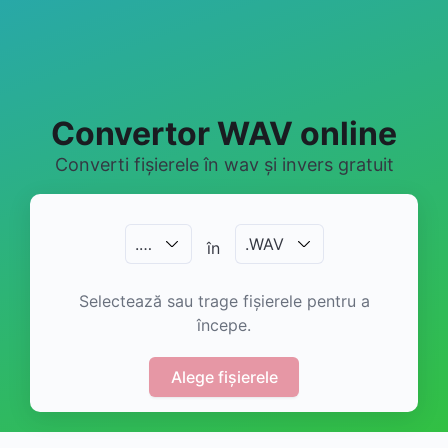
Convertor WAV online
Converti fișierele în wav și invers gratuit
.
…
.
WAV
în
Selectează sau trage fișierele pentru a
începe.
Alege fișierele