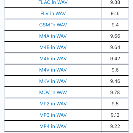
FLAC în WAV
9.88
FLV în WAV
9.16
GSM în WAV
9.4
M4A în WAV
9.66
M4B în WAV
9.64
M4R în WAV
9.42
M4V în WAV
9.6
MKV în WAV
9.46
MOV în WAV
9.78
MP2 în WAV
9.5
MP3 în WAV
9.12
MP4 în WAV
9.22