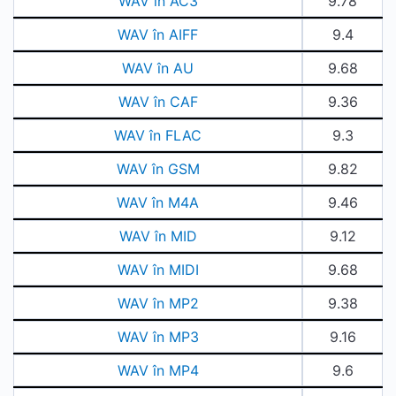
WAV în AC3
9.78
WAV în AIFF
9.4
WAV în AU
9.68
WAV în CAF
9.36
WAV în FLAC
9.3
WAV în GSM
9.82
WAV în M4A
9.46
WAV în MID
9.12
WAV în MIDI
9.68
WAV în MP2
9.38
WAV în MP3
9.16
WAV în MP4
9.6