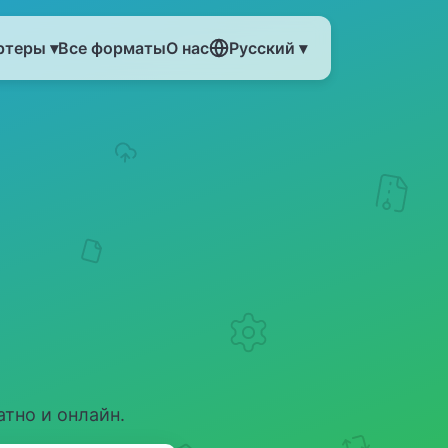
ртеры ▾
Все форматы
О нас
Русский ▾
тно и онлайн.