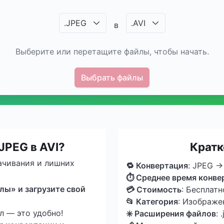
.
JPEG
.
AVI
в
Выберите или перетащите файлы, чтобы начать.
Выбрать файлы
JPEG в AVI?
Кратк
ачивания и лишних
🔁 Конвертация
: JPEG →
⏱ Среднее время конве
ы» и загрузите свой
💳 Стоимость
: Бесплатн
📂 Категория
: Изображе
 — это удобно!
✳️ Расширения файлов
: 