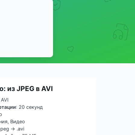
о: из JPEG в AVI
 AVI
ртации
: 20 секунд
о
ния, Видео
.jpeg → .avi