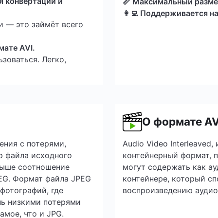
я конвертации и
📏 Максимальный разме
👩‍💻 Поддерживается н
и — это займёт всего
мате AVI.
зоваться. Легко,
О формате AV
ения с потерями,
Audio Video Interleaved
р файла исходного
контейнерный формат, п
 выше соотношение
могут содержать как ау
EG. Формат файла JPEG
контейнере, который с
фотографий, где
воспроизведению аудио
нь низкими потерями
амое, что и JPG.