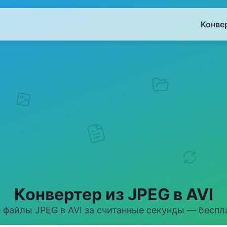
Конве
Конвертер из JPEG в AVI
 файлы JPEG в AVI за считанные секунды — беспла