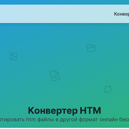
Конве
Конвертер HTM
ртировать htm файлы в другой формат онлайн бес