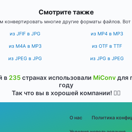
Смотрите также
 конвертировать многие другие форматы файлов. Вот 
из JFIF в JPG
из MP4 в MP3
из M4A в MP3
из OTF в TTF
из JPEG в JPG
из JPG в JPEG
й в
235
странах использовали
MiConv
для 
году
Так что вы в хорошей компании! 👍🏻
О нас
Политика конфи
Условия использования