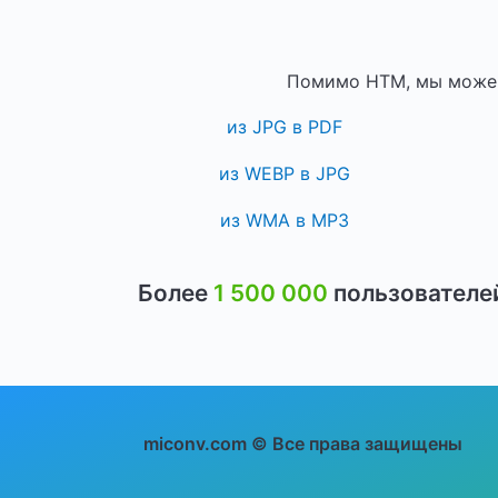
Помимо HTM, мы можем
из JPG в PDF
из WEBP в JPG
из WMA в MP3
Более
1 500 000
пользователе
miconv.com © Все права защищены