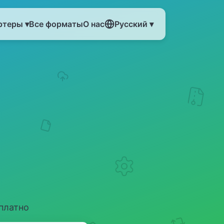
ртеры ▾
Все форматы
О нас
Русский ▾
платно