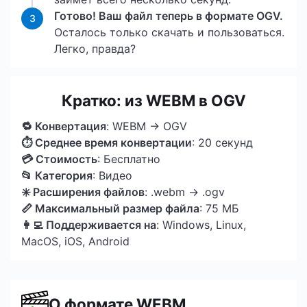
Готово! Ваш файл теперь в формате OGV.
3
Осталось только скачать и пользоваться.
Легко, правда?
Кратко: из WEBM в OGV
🔁 Конвертация
: WEBM → OGV
⏱ Среднее время конвертации
: 20 секунд
💳 Стоимость
: Бесплатно
📂 Категория
: Видео
✳️ Расширения файлов
: .webm → .ogv
📏 Максимальный размер файла
: 75 МБ
👩‍💻 Поддерживается на
: Windows, Linux,
MacOS, iOS, Android
О формате WEBM