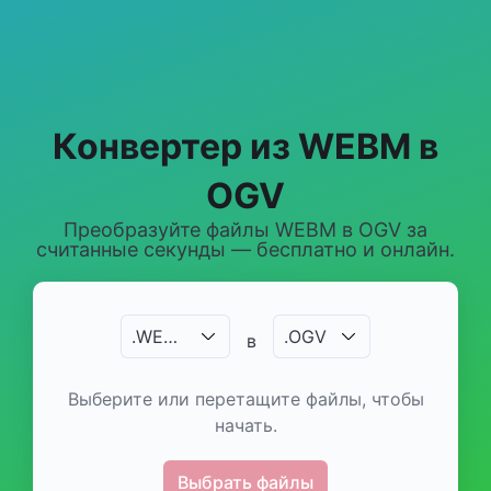
Конвертер из WEBM в
OGV
Преобразуйте файлы WEBM в OGV за
считанные секунды — бесплатно и онлайн.
.
WEBM
.
OGV
в
Выберите или перетащите файлы, чтобы
начать.
Выбрать файлы