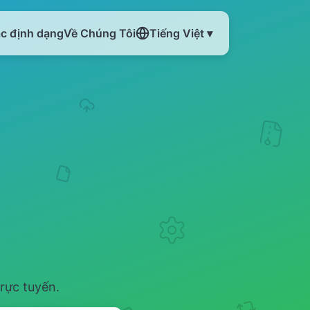
ác định dạng
Về Chúng Tôi
Tiếng Việt ▾
V
rực tuyến.