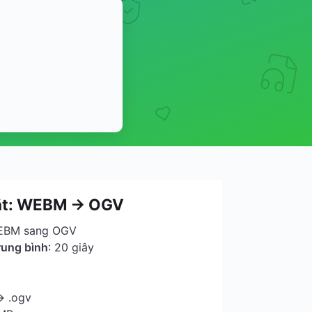
ắt: WEBM → OGV
WEBM sang OGV
rung bình
: 20 giây
→ .ogv