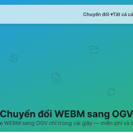
Chuyển đổi ▾
Tất cả c
Chuyển đổi WEBM sang OG
le WEBM sang OGV chỉ trong vài giây — miễn phí và t