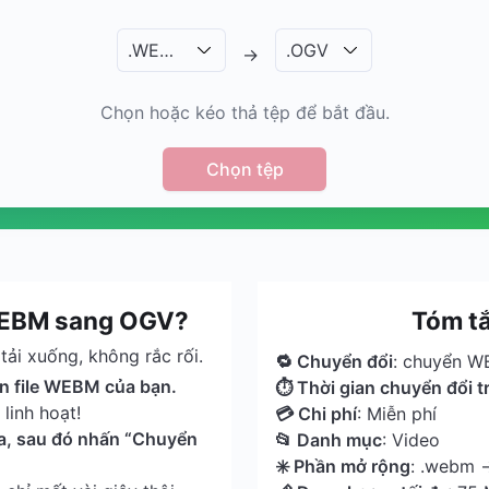
.
WEBM
.
OGV
→
Chọn hoặc kéo thả tệp để bắt đầu.
Chọn tệp
WEBM sang OGV?
Tóm t
ải xuống, không rắc rối.
🔁 Chuyển đổi
: chuyển 
ên file WEBM của bạn.
⏱ Thời gian chuyển đổi t
linh hoạt!
💳 Chi phí
: Miễn phí
a, sau đó nhấn “Chuyển
📂 Danh mục
: Video
✳️ Phần mở rộng
: .webm 