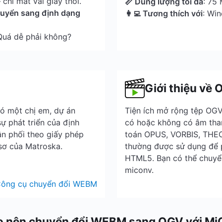
chỉ mất vài giây thôi.
📏 Dung lượng tối đa
: 75
chuyển sang định dạng
👩‍💻 Tương thích với
: Wi
 Quá dễ phải không?
Giới thiệu về
ó một chị em, dự án
Tiện ích mở rộng tệp OGV
ự phát triển của định
có hoặc không có âm tha
n phối theo giấy phép
toán OPUS, VORBIS, THE
sơ của Matroska.
thường được sử dụng để p
HTML5. Bạn có thể chuyể
miconv.
ông cụ chuyển đổi WEBM
o nên chuyển đổi WEBM sang OGV với M