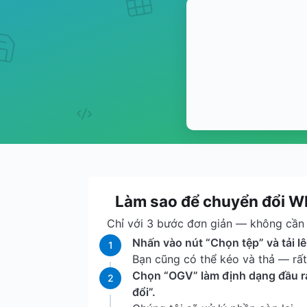
Làm sao để chuyển đổi 
Chỉ với 3 bước đơn giản — không cần t
Nhấn vào nút “Chọn tệp” và tải l
1
Bạn cũng có thể kéo và thả — rất 
Chọn “OGV” làm định dạng đầu r
2
đổi”.