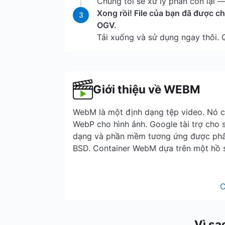
Chúng tôi sẽ xử lý phần còn lại — 
Xong rồi! File của bạn đã được 
3
OGV.
Tải xuống và sử dụng ngay thôi.
Giới thiệu về WEBM
WebM là một định dạng tệp video. Nó c
WebP cho hình ảnh. Google tài trợ cho s
dạng và phần mềm tương ứng được phâ
BSD. Container WebM dựa trên một hồ 
C
Vì sa