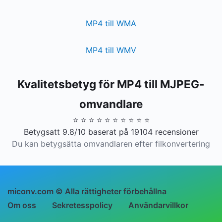
MP4 till WMA
MP4 till WMV
Kvalitetsbetyg för MP4 till MJPEG-
omvandlare
⭐ ⭐ ⭐ ⭐ ⭐ ⭐ ⭐ ⭐ ⭐ ⭐
Betygsatt 9.8/10 baserat på 19104 recensioner
Du kan betygsätta omvandlaren efter filkonvertering
miconv.com © Alla rättigheter förbehållna
Om oss
Sekretesspolicy
Användarvillkor