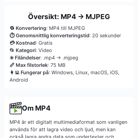
Översikt: MP4 → MJPEG
🔁 Konvertering
: MP4 till MJPEG
⏱ Genomsnittlig konverteringstid
: 20 sekunder
💳 Kostnad
: Gratis
📂 Kategori
: Video
✳️ Filändelser
: .mp4 → .mjpeg
📏 Max filstorlek
: 75 MB
👩‍💻 Fungerar på
: Windows, Linux, macOS, iOS,
Android
Om MP4
MP4 är ett digitalt multimediaformat som vanligen
används för att lagra video och ljud, men kan
också lagra andra data som undertexter och