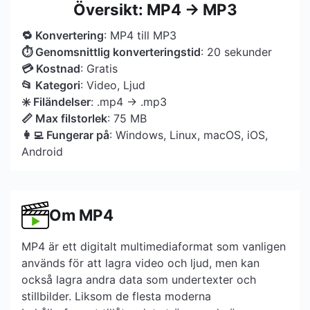
Översikt: MP4 → MP3
🔁 Konvertering
: MP4 till MP3
⏱ Genomsnittlig konverteringstid
: 20 sekunder
💳 Kostnad
: Gratis
📂 Kategori
: Video, Ljud
✳️ Filändelser
: .mp4 → .mp3
📏 Max filstorlek
: 75 MB
👩‍💻 Fungerar på
: Windows, Linux, macOS, iOS,
Android
Om MP4
MP4 är ett digitalt multimediaformat som vanligen
används för att lagra video och ljud, men kan
också lagra andra data som undertexter och
stillbilder. Liksom de flesta moderna