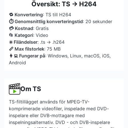
Översikt: TS → H264
🔁 Konvertering
: TS till H264
⏱ Genomsnittlig konverteringstid
: 20 sekunder
💳 Kostnad
: Gratis
📂 Kategori
: Video
✳️ Filändelser
: .ts → .h264
📏 Max filstorlek
: 75 MB
👩‍💻 Fungerar på
: Windows, Linux, macOS, iOS,
Android
Om TS
TS-filtillägget används för MPEG-TV-
komprimerade videofiler, inspelade med DVD-
inspelare eller DVB-mottagare med
inspelningsalternativ. DVD - och DVB-inspelare