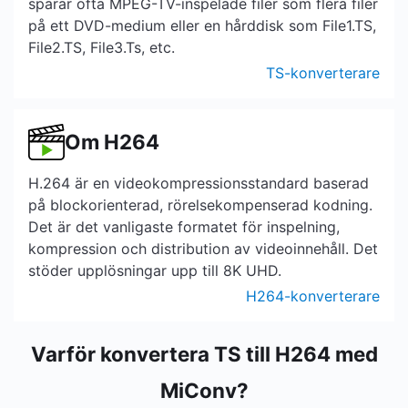
sparar ofta MPEG-TV-inspelade filer som flera filer
på ett DVD-medium eller en hårddisk som File1.TS,
File2.TS, File3.Ts, etc.
TS-konverterare
Om H264
H.264 är en videokompressionsstandard baserad
på blockorienterad, rörelsekompenserad kodning.
Det är det vanligaste formatet för inspelning,
kompression och distribution av videoinnehåll. Det
stöder upplösningar upp till 8K UHD.
H264-konverterare
Varför konvertera TS till H264 med
MiConv?