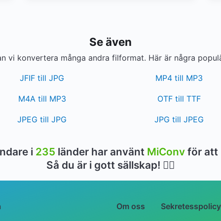
Se även
 vi konvertera många andra filformat. Här är några popul
JFIF till JPG
MP4 till MP3
M4A till MP3
OTF till TTF
JPEG till JPG
JPG till JPEG
ndare i
235
länder har använt
MiConv
för att
Så du är i gott sällskap! 👍🏻
a
Om oss
Sekretesspolicy