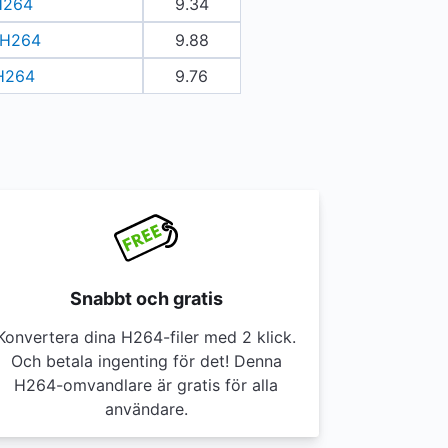
 H264
9.34
l H264
9.88
 H264
9.76
Snabbt och gratis
Konvertera dina H264-filer med 2 klick.
Och betala ingenting för det! Denna
H264-omvandlare är gratis för alla
användare.