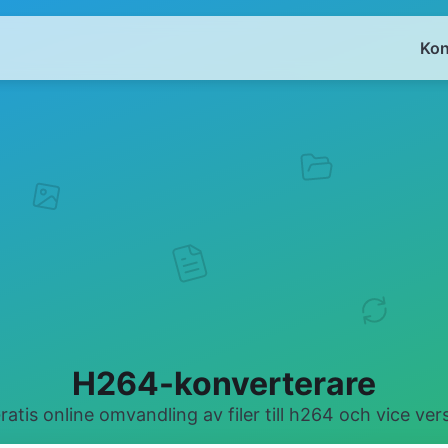
Kon
H264-konverterare
ratis online omvandling av filer till h264 och vice ver