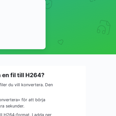
en fil till H264?
filer du vill konvertera. Den
nvertera» för att börja
gra sekunder.
till H264-format. Ladda ner