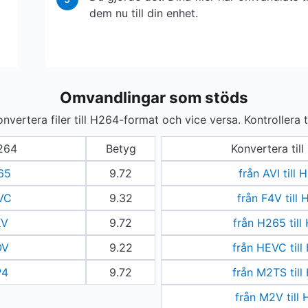
dem nu till din enhet.
Omvandlingar som stöds
vertera filer till H264-format och vice versa. Kontrollera 
264
Betyg
Konvertera til
265
9.72
från AVI till
EVC
9.32
från F4V till
KV
9.72
från H265 till
OV
9.22
från HEVC till
P4
9.72
från M2TS till
från M2V till