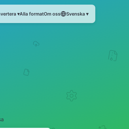
vertera ▾
Alla format
Om oss
Svenska ▾
sa