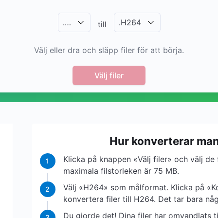
.
…
.
H264
till
Välj eller dra och släpp filer för att börja.
Välj filer
Hur konverterar man 
Klicka på knappen «Välj filer» och välj de 
1
maximala filstorleken är 75 MB.
Välj «H264» som målformat. Klicka på «Ko
2
konvertera filer till H264. Det tar bara nå
Du gjorde det! Dina filer har omvandlats 
3