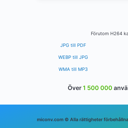
Förutom H264 kan
JPG till PDF
WEBP till JPG
WMA till MP3
Över
1 500 000
anvä
miconv.com © Alla rättigheter förbehålln