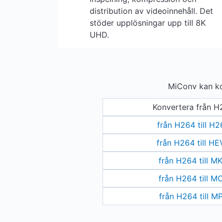
distribution av videoinnehåll. Det
stöder upplösningar upp till 8K
UHD.
MiConv kan kon
Konvertera från H
från H264 till H
från H264 till H
från H264 till M
från H264 till M
från H264 till M