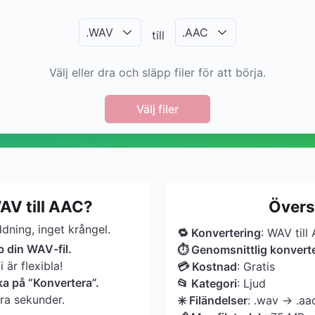
.
WAV
.
AAC
till
Välj eller dra och släpp filer för att börja.
Välj filer
AV till AAC?
Övers
dning, inget krångel.
🔁 Konvertering
: WAV till
p din WAV-fil.
⏱ Genomsnittlig konverte
är flexibla!
💳 Kostnad
: Gratis
ka på “Konvertera”.
📂 Kategori
: Ljud
gra sekunder.
✳️ Filändelser
: .wav → .aa