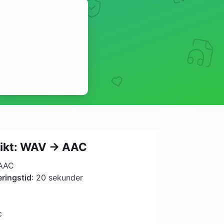
ikt: WAV → AAC
 AAC
ringstid
: 20 sekunder
c