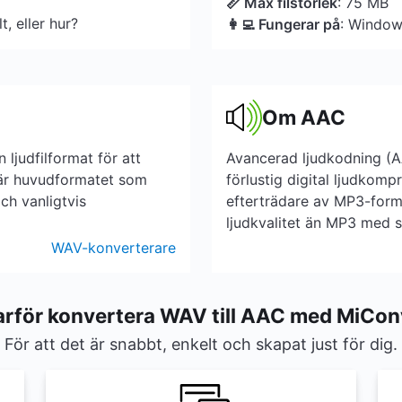
📏 Max filstorlek
: 75 MB
, eller hur?
👩‍💻 Fungerar på
: Window
Om AAC
ljudfilformat för att
Avancerad ljudkodning (A
 är huvudformatet som
förlustig digital ljudkomp
h vanligtvis
efterträdare av MP3-form
ljudkvalitet än MP3 med 
WAV-konverterare
arför konvertera WAV till AAC med MiCon
För att det är snabbt, enkelt och skapat just för dig.