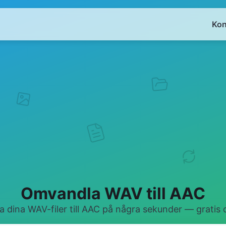
Kon
Omvandla WAV till AAC
 dina WAV-filer till AAC på några sekunder — gratis 