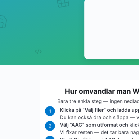
Hur omvandlar man W
Bara tre enkla steg — ingen nedlad
Klicka på “Välj filer” och ladda up
1
Du kan också dra och släppa — vi 
Välj “AAC” som utformat och klic
2
Vi fixar resten — det tar bara nå