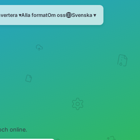
vertera ▾
Alla format
Om oss
Svenska ▾
och online.