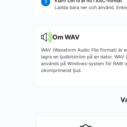
Klart! Din fil är nu i AAC-format.
3
Ladda bara ner och använd. Enkelt
Om WAV
WAV (Waveform Audio File Format) är en 
lagra en ljudbitström på en dator. WAV
används på Windows-system för RAW oc
okomprimerat ljud.
V