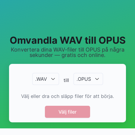
Omvandla WAV till OPUS
Konvertera dina WAV-filer till OPUS på några
sekunder — gratis och online.
.
WAV
.
OPUS
till
Välj eller dra och släpp filer för att börja.
Välj filer