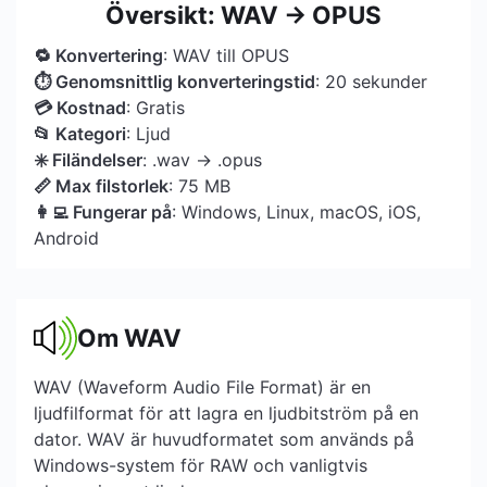
Översikt: WAV → OPUS
🔁 Konvertering
: WAV till OPUS
⏱ Genomsnittlig konverteringstid
: 20 sekunder
💳 Kostnad
: Gratis
📂 Kategori
: Ljud
✳️ Filändelser
: .wav → .opus
📏 Max filstorlek
: 75 MB
👩‍💻 Fungerar på
: Windows, Linux, macOS, iOS,
Android
Om WAV
WAV (Waveform Audio File Format) är en
ljudfilformat för att lagra en ljudbitström på en
dator. WAV är huvudformatet som används på
Windows-system för RAW och vanligtvis