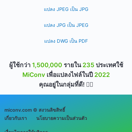
แปลง JPEG เป็น JPG
แปลง JPG เป็น JPEG
แปลง DWG เป็น PDF
ผู้ใช้กว่า
1,500,000
รายใน
235
ประเทศใช้
MiConv
เพื่อแปลงไฟล์ในปี
2022
คุณอยู่ในกลุ่มที่ดี! 👍🏻
miconv.com © สงวนลิขสิทธิ์
เกี่ยวกับเรา
นโยบายความเป็นส่วนตัว