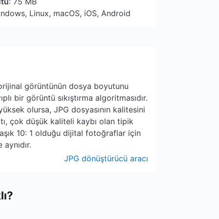
utu
: 75 MB
indows, Linux, macOS, iOS, Android
 orijinal görüntünün dosya boyutunu
plı bir görüntü sıkıştırma algoritmasıdır.
yüksek olursa, JPG dosyasının kalitesini
, çok düşük kaliteli kaybı olan tipik
ık 10: 1 olduğu dijital fotoğraflar için
 aynıdır.
JPG dönüştürücü aracı
lı?