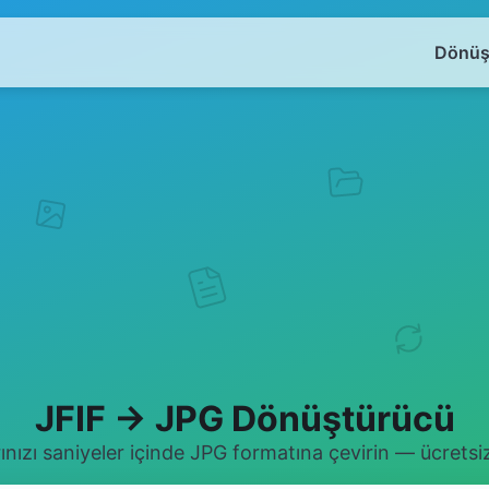
Dönüş
JFIF → JPG Dönüştürücü
ınızı saniyeler içinde JPG formatına çevirin — ücretsiz