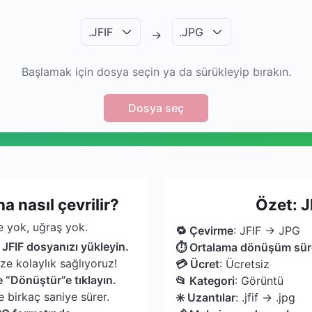
.
JFIF
.
JPG
→
Başlamak için dosya seçin ya da sürükleyip bırakın.
Dosya seç
 nasıl çevrilir?
Özet: J
 yok, uğraş yok.
🔁 Çevirme
: JFIF → JPG
JFIF dosyanızı yükleyin.
⏱ Ortalama dönüşüm sür
ize kolaylık sağlıyoruz!
💳 Ücret
: Ücretsiz
e “Dönüştür”e tıklayın.
📂 Kategori
: Görüntü
 birkaç saniye sürer.
✳️ Uzantılar
: .jfif → .jpg