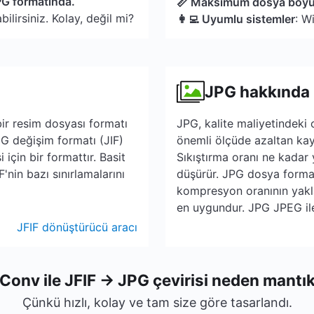
PG formatında.
📏 Maksimum dosya boy
lirsiniz. Kolay, değil mi?
👩‍💻 Uyumlu sistemler
: W
JPG hakkında
ir resim dosyası formatı
JPG, kalite maliyetindeki
G değişim formatı (JIF)
önemli ölçüde azaltan kayı
 için bir formattır. Basit
Sıkıştırma oranı ne kadar 
nin bazı sınırlamalarını
düşürür. JPG dosya formatı
kompresyon oranının yaklaş
en uygundur. JPG JPEG ile
JFIF dönüştürücü aracı
Conv ile JFIF → JPG çevirisi neden mantık
Çünkü hızlı, kolay ve tam size göre tasarlandı.