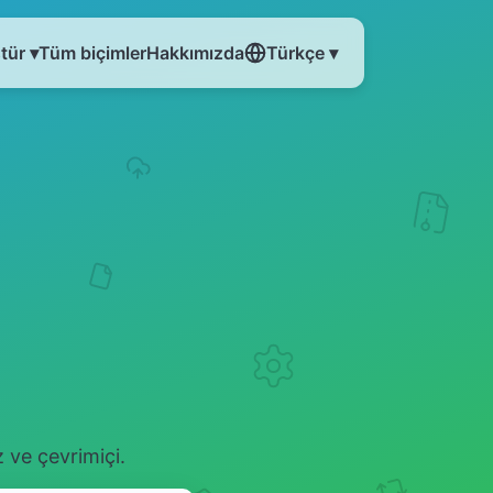
tür ▾
Tüm biçimler
Hakkımızda
Türkçe ▾
 ve çevrimiçi.