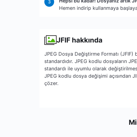
Hepsi bu kadar! Dosyanız artık J
3
Hemen indirip kullanmaya başlayabi
JFIF hakkında
JPEG Dosya Değiştirme Formatı (JFIF) b
standardıdır. JPEG kodlu dosyaların JPE
standardı ile uyumlu olarak değiştirilmesi
JPEG kodlu dosya değişimi açısından JIF'
çözer.
Mi