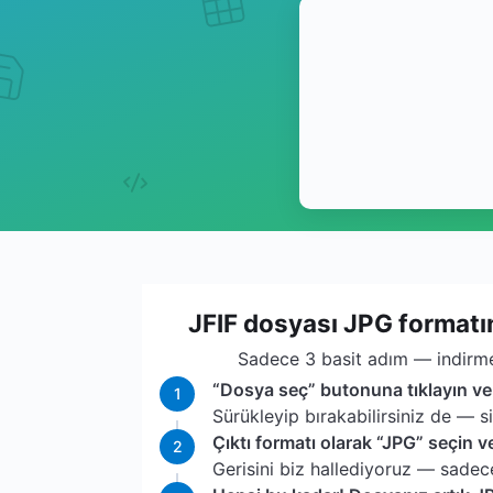
JFIF dosyası JPG formatına
Sadece 3 basit adım — indirme
“Dosya seç” butonuna tıklayın ve 
1
Sürükleyip bırakabilirsiniz de — s
Çıktı formatı olarak “JPG” seçin v
2
Gerisini biz hallediyoruz — sadece