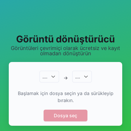
Görüntü dönüştürücü
Görüntüleri çevrimiçi olarak ücretsiz ve kayıt
olmadan dönüştürün
.
…
.
…
→
Başlamak için dosya seçin ya da sürükleyip
bırakın.
Dosya seç