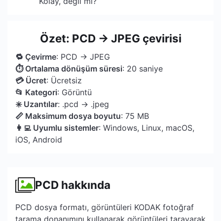
Kolay, değil mi?
Özet: PCD → JPEG çevirisi
🔁 Çevirme
: PCD → JPEG
⏱ Ortalama dönüşüm süresi
: 20 saniye
💳 Ücret
: Ücretsiz
📂 Kategori
: Görüntü
✳️ Uzantılar
: .pcd → .jpeg
📏 Maksimum dosya boyutu
: 75 MB
👩‍💻 Uyumlu sistemler
: Windows, Linux, macOS,
iOS, Android
PCD hakkında
PCD dosya formatı, görüntüleri KODAK fotoğraf
tarama donanımını kullanarak görüntüleri tarayarak