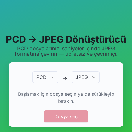
PCD → JPEG Dönüştürücü
PCD dosyalarınızı saniyeler içinde JPEG
formatına çevirin — ücretsiz ve çevrimiçi.
.
PCD
.
JPEG
→
Başlamak için dosya seçin ya da sürükleyip
bırakın.
Dosya seç