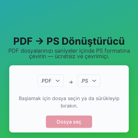
PDF → PS Dönüştürücü
PDF dosyalarınızı saniyeler içinde PS formatına
çevirin — ücretsiz ve çevrimiçi.
.
PDF
.
PS
→
Başlamak için dosya seçin ya da sürükleyip
bırakın.
Dosya seç