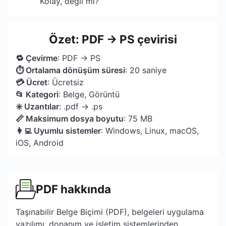
Kolay, değil mi?
Özet: PDF → PS çevirisi
🔁 Çevirme
: PDF → PS
⏱ Ortalama dönüşüm süresi
: 20 saniye
💳 Ücret
: Ücretsiz
📂 Kategori
: Belge, Görüntü
✳️ Uzantılar
: .pdf → .ps
📏 Maksimum dosya boyutu
: 75 MB
👩‍💻 Uyumlu sistemler
: Windows, Linux, macOS,
iOS, Android
PDF hakkında
Taşınabilir Belge Biçimi (PDF), belgeleri uygulama
yazılımı, donanım ve işletim sistemlerinden