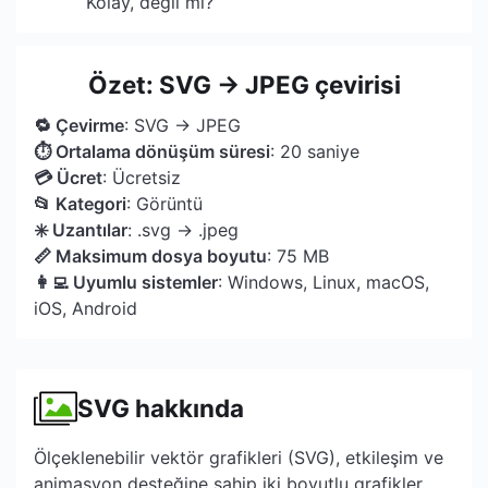
Kolay, değil mi?
Özet: SVG → JPEG çevirisi
🔁 Çevirme
: SVG → JPEG
⏱ Ortalama dönüşüm süresi
: 20 saniye
💳 Ücret
: Ücretsiz
📂 Kategori
: Görüntü
✳️ Uzantılar
: .svg → .jpeg
📏 Maksimum dosya boyutu
: 75 MB
👩‍💻 Uyumlu sistemler
: Windows, Linux, macOS,
iOS, Android
SVG hakkında
Ölçeklenebilir vektör grafikleri (SVG), etkileşim ve
animasyon desteğine sahip iki boyutlu grafikler