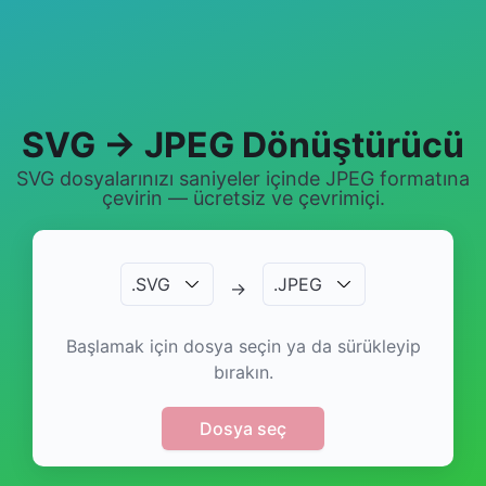
SVG → JPEG Dönüştürücü
SVG dosyalarınızı saniyeler içinde JPEG formatına
çevirin — ücretsiz ve çevrimiçi.
.
SVG
.
JPEG
→
Başlamak için dosya seçin ya da sürükleyip
bırakın.
Dosya seç