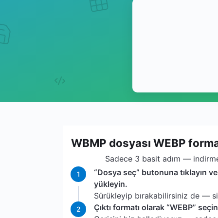
WBMP dosyası WEBP formatın
Sadece 3 basit adım — indirme
“Dosya seç” butonuna tıklayın 
1
yükleyin.
Sürükleyip bırakabilirsiniz de — s
Çıktı formatı olarak “WEBP” seçin
2