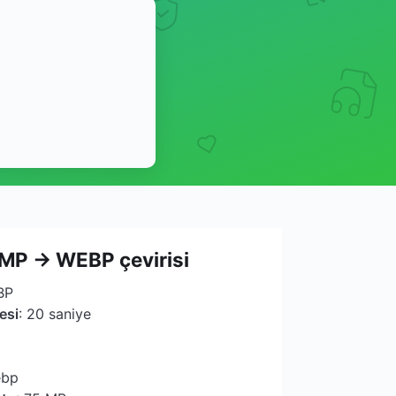
MP → WEBP çevirisi
BP
esi
: 20 saniye
ebp