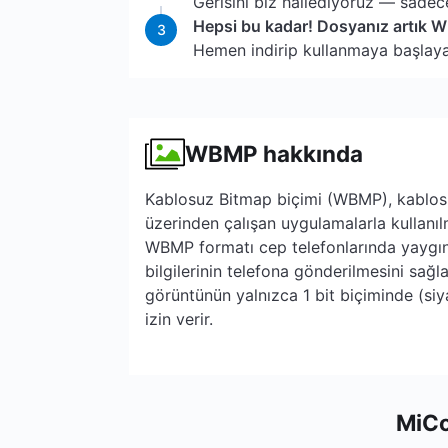
Gerisini biz hallediyoruz — sadece
Hepsi bu kadar! Dosyanız artık 
3
Hemen indirip kullanmaya başlayabi
WBMP hakkında
Kablosuz Bitmap biçimi (WBMP), kablosuz
üzerinden çalışan uygulamalarla kullanıl
WBMP formatı cep telefonlarında yaygın o
bilgilerinin telefona gönderilmesini sağla
görüntünün yalnızca 1 bit biçiminde (si
izin verir.
MiCo