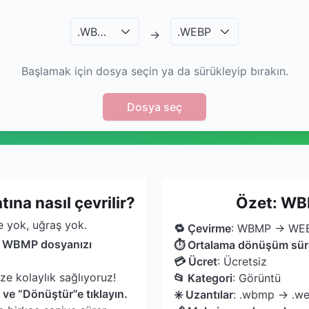
.
WBMP
.
WEBP
→
Başlamak için dosya seçin ya da sürükleyip bırakın.
Dosya seç
a nasıl çevrilir?
Özet: WB
 yok, uğraş yok.
🔁 Çevirme
: WBMP → WE
ve WBMP dosyanızı
⏱ Ortalama dönüşüm sür
💳 Ücret
: Ücretsiz
ize kolaylık sağlıyoruz!
📂 Kategori
: Görüntü
 ve “Dönüştür”e tıklayın.
✳️ Uzantılar
: .wbmp → .w