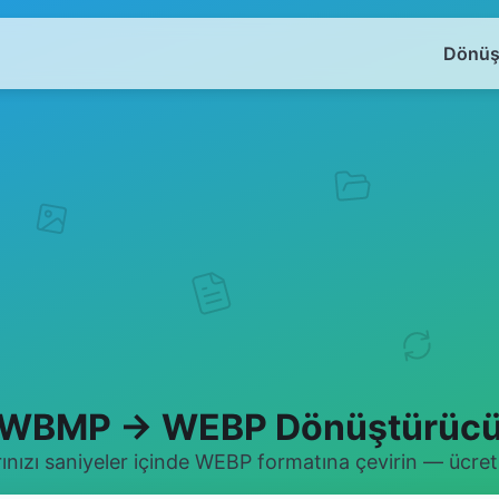
Dönüş
WBMP → WEBP Dönüştürüc
ızı saniyeler içinde WEBP formatına çevirin — ücrets