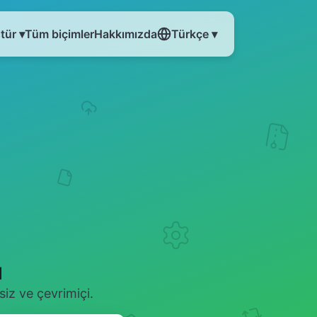
tür ▾
Tüm biçimler
Hakkımızda
Türkçe ▾
ü
iz ve çevrimiçi.