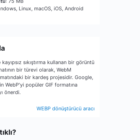
utu
: 75 MB
indows, Linux, macOS, iOS, Android
da
kayıpsız sıkıştırma kullanan bir görüntü
matının bir türevi olarak, WebM
atındaki bir kardeş projesidir. Google,
in WebP'yi popüler GIF formatına
yı önerdi.
WEBP dönüştürücü aracı
ıklı?