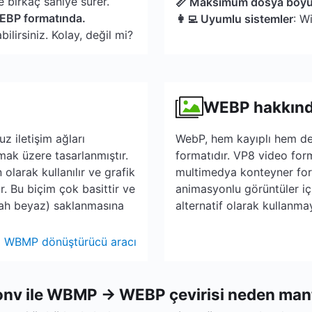
 birkaç saniye sürer.
📏 Maksimum dosya boy
WEBP formatında.
👩‍💻 Uyumlu sistemler
: W
lirsiniz. Kolay, değil mi?
WEBP hakkın
 iletişim ağları
WebP, hem kayıplı hem de 
mak üzere tasarlanmıştır.
formatıdır. VP8 video for
larak kullanılır ve grafik
multimedya konteyner form
r. Bu biçim çok basittir ve
animasyonlu görüntüler iç
yah beyaz) saklanmasına
alternatif olarak kullanma
WBMP dönüştürücü aracı
nv ile WBMP → WEBP çevirisi neden mant