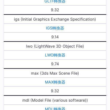
GLTF轉換器
9.32
igs (Initial Graphics Exchange Specification)
IGS轉換器
9.14
lwo (LightWave 3D Object File)
LWO轉換器
9.74
max (3ds Max Scene File)
MAX轉換器
9.32
mdl (Model File (various software))
MDL轉換器