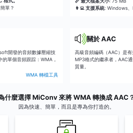
C 格式。
📏 最大檔案大小
: 75 MB
很簡單？
👩‍💻 支援系統
: Windows
關於 AAC
crosoft開發的音頻數據壓縮技
高級音頻編碼（AAC）是
中的單個音頻跟踪：WMA，
MP3格式的繼承者，AAC
質量。
WMA 轉檔工具
為什麼選擇 MiConv 來將 WMA 轉換成 AAC
因為快速、簡單，而且是專為你打造的。