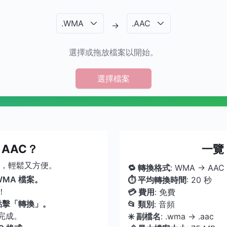
.
WMA
.
AAC
→
選擇或拖放檔案以開始。
選擇檔案
 AAC？
一覽
載，輕鬆又方便。
🔁 轉換格式
: WMA → AAC
MA 檔案。
⏱ 平均轉換時間
: 20 秒
！
💳 費用
: 免費
點擊「轉換」。
📂 類別
: 音頻
完成。
✳️ 副檔名
: .wma → .aac