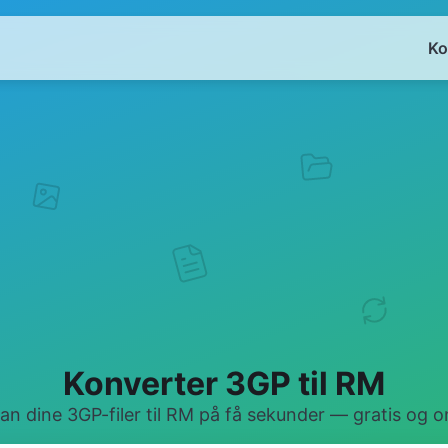
Ko
Konverter 3GP til RM
n dine 3GP-filer til RM på få sekunder — gratis og on