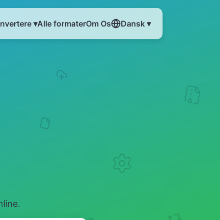
nvertere ▾
Alle formater
Om Os
Dansk ▾
line.