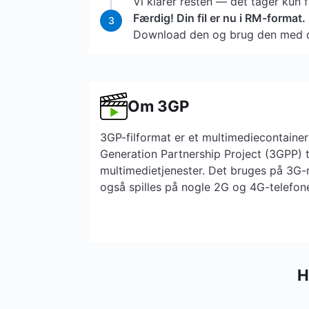
Vi klarer resten — det tager kun 
Færdig! Din fil er nu i RM-format.
3
Download den og brug den med d
Om 3GP
3GP-filformat er et multimediecontainer
Generation Partnership Project (3GPP) 
multimedietjenester. Det bruges på 3G-
også spilles på nogle 2G og 4G-telefone
H