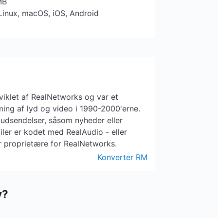
MB
Linux, macOS, iOS, Android
dviklet af RealNetworks og var et
ming af lyd og video i 1990-2000'erne.
e-udsendelser, såsom nyheder eller
ler er kodet med RealAudio - eller
 proprietære for RealNetworks.
Konverter RM
v?