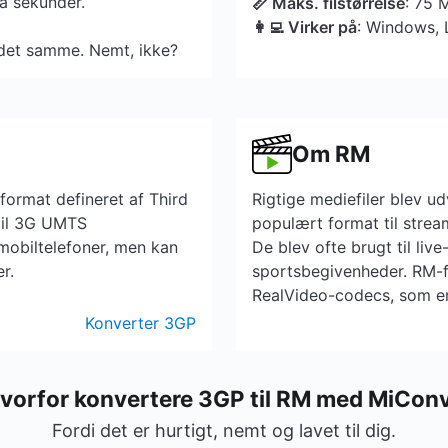
få sekunder.
📏 Maks. filstørrelse
: 75 
👩‍💻 Virker på
: Windows, 
et samme. Nemt, ikke?
Om RM
format defineret af Third
Rigtige mediefiler blev u
til 3G UMTS
populært format til strea
mobiltelefoner, men kan
De blev ofte brugt til liv
r.
sportsbegivenheder. RM-fi
RealVideo-codecs, som er
Konverter 3GP
vorfor konvertere 3GP til RM med MiCon
Fordi det er hurtigt, nemt og lavet til dig.