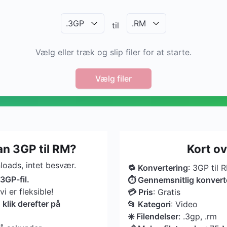
.
3GP
.
RM
til
Vælg eller træk og slip filer for at starte.
Vælg filer
n 3GP til RM?
Kort o
oads, intet besvær.
🔁 Konvertering
: 3GP til 
3GP-fil.
⏱ Gennemsnitlig konvert
 er fleksible!
💳 Pris
: Gratis
lik derefter på
📂 Kategori
: Video
✳️ Filendelser
: .3gp, .rm