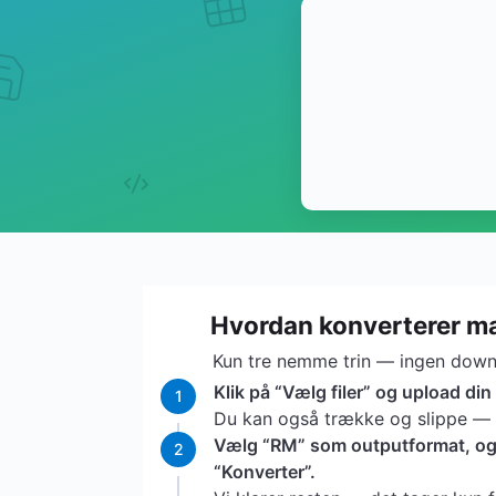
Hvordan konverterer ma
Kun tre nemme trin — ingen downl
Klik på “Vælg filer” og upload din 
1
Du kan også trække og slippe — vi
Vælg “RM” som outputformat, og k
2
“Konverter”.