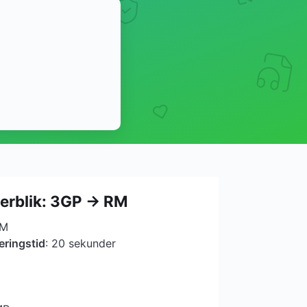
verblik: 3GP → RM
RM
eringstid
: 20 sekunder