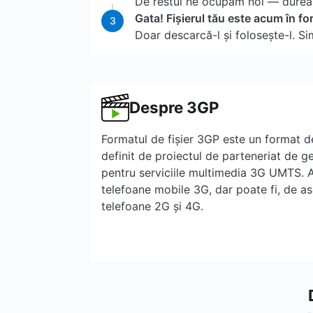
De restul ne ocupăm noi — durea
Gata! Fișierul tău este acum în f
3
Doar descarcă-l și folosește-l. Si
Despre 3GP
Formatul de fișier 3GP este un format 
definit de proiectul de parteneriat de ge
pentru serviciile multimedia 3G UMTS. A
telefoane mobile 3G, dar poate fi, de a
telefoane 2G și 4G.