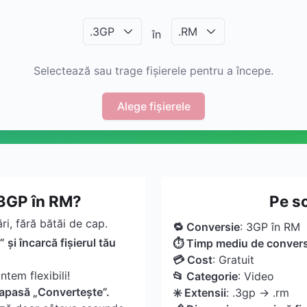
.
3GP
.
RM
în
Selectează sau trage fișierele pentru a începe.
Alege fișierele
3GP în RM?
Pe s
i, fără bătăi de cap.
🔁 Conversie
: 3GP în RM
 și încarcă fișierul tău
⏱ Timp mediu de convers
💳 Cost
: Gratuit
ntem flexibili!
📂 Categorie
: Video
 apasă „Convertește”.
✳️ Extensii
: .3gp → .rm