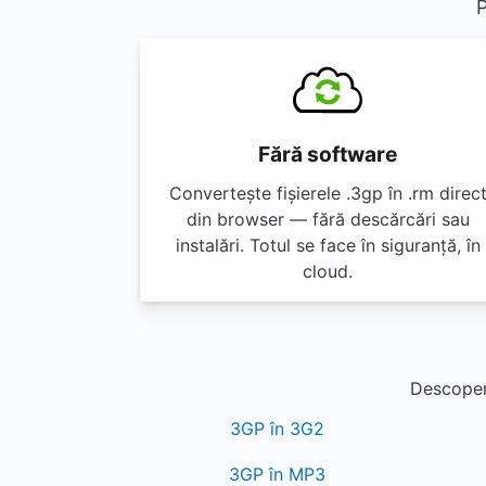
P
Fără software
Convertește fișierele .3gp în .rm direc
din browser — fără descărcări sau
instalări. Totul se face în siguranță, în
cloud.
Descoperă
3GP în 3G2
3GP în MP3