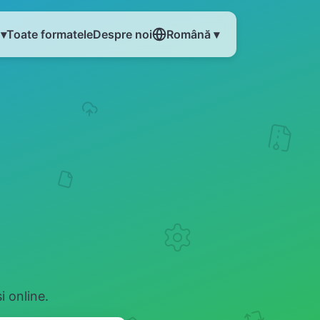
 ▾
Toate formatele
Despre noi
Română ▾
 online.