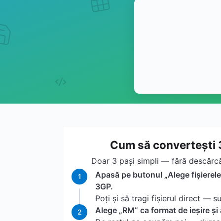
Cum să convertești 
Doar 3 pași simpli — fără descărcăr
Apasă pe butonul „Alege fișierele”
1
3GP.
Poți și să tragi fișierul direct — su
Alege „RM” ca format de ieșire și
2