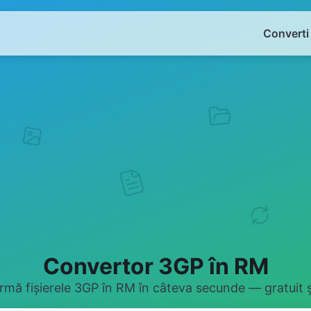
Converti
Convertor 3GP în RM
rmă fișierele 3GP în RM în câteva secunde — gratuit și