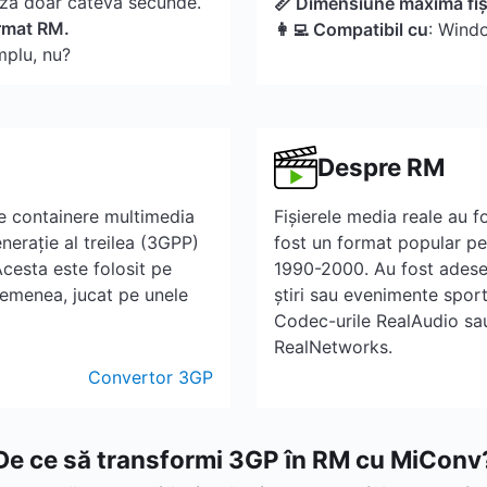
ză doar câteva secunde.
📏 Dimensiune maximă fiș
ormat RM.
👩‍💻 Compatibil cu
: Wind
mplu, nu?
Despre RM
de containere multimedia
Fișierele media reale au 
nerație al treilea (3GPP)
fost un format popular pen
cesta este folosit pe
1990-2000. Au fost adesea 
semenea, jucat pe unele
știri sau evenimente sport
Codec-urile RealAudio sau
RealNetworks.
Convertor 3GP
De ce să transformi 3GP în RM cu MiConv