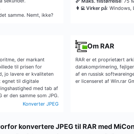
få sekunder.
📏 Maks. filstørrelse
: 75 
.
👩‍💻 Virker på
: Windows, 
et samme. Nemt, ikke?
Om RAR
oritme, der markant
RAR er et proprietært arki
llede til prisen for
datakomprimering, fejlgen
, jo lavere er kvaliteten
af en russisk softwarein
 egnet til digitale
er licenseret af Win.rar 
ringshastighed med tab af
PEG er den samme som JPG.
Konverter JPEG
orfor konvertere JPEG til RAR med MiCo