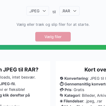
.
JPEG
.
RAR
til
Vælg eller træk og slip filer for at starte.
Vælg filer
 JPEG til RAR?
Kort ov
oads, intet besvær.
🔁 Konvertering
: JPEG til
 JPEG-fil.
⏱ Gennemsnitlig konvert
 er fleksible!
💳 Pris
: Gratis
klik derefter på
📂 Kategori
: Billeder, Arki
✳️ Filendelser
: .jpeg, .rar