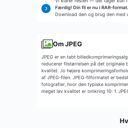
Vi klarer resten — det tager kun 
Færdig! Din fil er nu i RAR-format
3
Download den og brug den med d
Om JPEG
JPEG er en tabt billedkomprimeringsalg
reducerer filstørrelsen på det originale bi
kvalitet. Jo højere komprimeringsforhold
af ​​JPEG-filen. JPEG-filformatet er bedst
fotografier, hvor den typiske komprime
meget lav kvalitet er omkring 10: 1. J
Hv