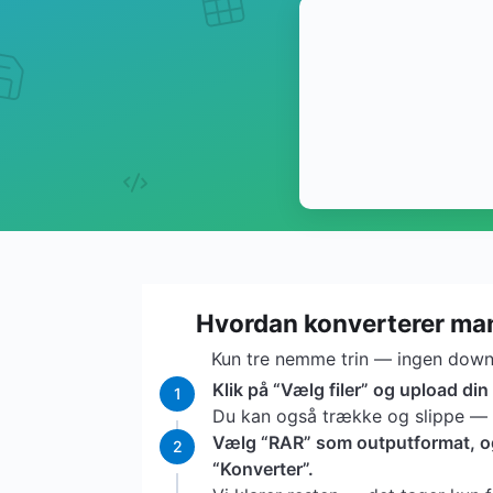
Hvordan konverterer man
Kun tre nemme trin — ingen downl
Klik på “Vælg filer” og upload din
1
Du kan også trække og slippe — vi
Vælg “RAR” som outputformat, og 
2
“Konverter”.