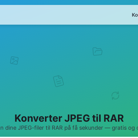
Ko
Konverter JPEG til RAR
 dine JPEG-filer til RAR på få sekunder — gratis og o