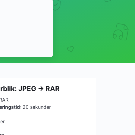
erblik: JPEG → RAR
 RAR
eringstid
: 20 sekunder
ver