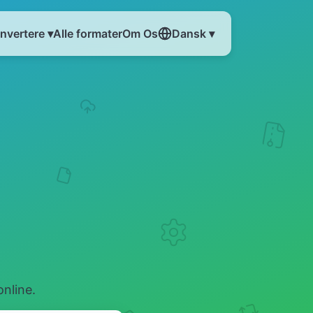
nvertere ▾
Alle formater
Om Os
Dansk ▾
nline.