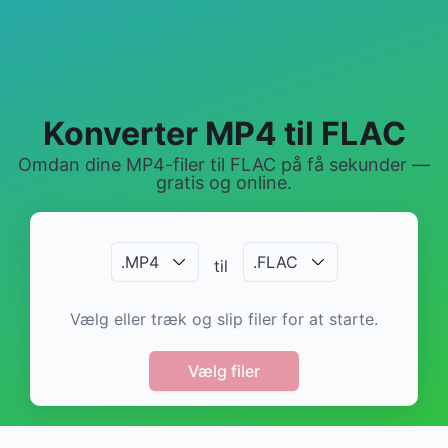
Konverter MP4 til FLAC
Omdan dine MP4-filer til FLAC på få sekunder —
gratis og online.
.
MP4
.
FLAC
til
Vælg eller træk og slip filer for at starte.
Vælg filer