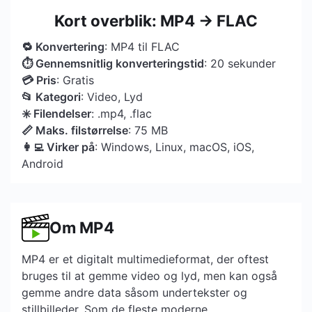
Kort overblik: MP4 → FLAC
🔁 Konvertering
: MP4 til FLAC
⏱ Gennemsnitlig konverteringstid
: 20 sekunder
💳 Pris
: Gratis
📂 Kategori
: Video, Lyd
✳️ Filendelser
: .mp4, .flac
📏 Maks. filstørrelse
: 75 MB
👩‍💻 Virker på
: Windows, Linux, macOS, iOS,
Android
Om MP4
MP4 er et digitalt multimedieformat, der oftest
bruges til at gemme video og lyd, men kan også
gemme andre data såsom undertekster og
stillbilleder. Som de fleste moderne