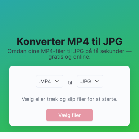
Konverter MP4 til JPG
Omdan dine MP4-filer til JPG på få sekunder —
gratis og online.
.
MP4
.
JPG
til
Vælg eller træk og slip filer for at starte.
Vælg filer