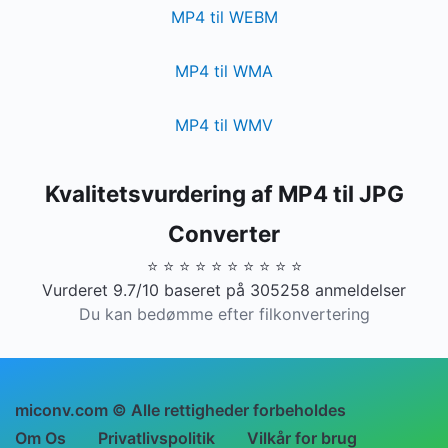
MP4 til WEBM
MP4 til WMA
MP4 til WMV
Kvalitetsvurdering af MP4 til JPG
Converter
⭐ ⭐ ⭐ ⭐ ⭐ ⭐ ⭐ ⭐ ⭐ ⭐
Vurderet 9.7/10 baseret på 305258 anmeldelser
Du kan bedømme efter filkonvertering
miconv.com © Alle rettigheder forbeholdes
Om Os
Privatlivspolitik
Vilkår for brug