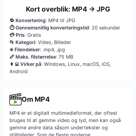
Kort overblik: MP4 → JPG
🔁 Konvertering
: MP4 til JPG
⏱ Gennemsnitlig konverteringstid
: 20 sekunder
💳 Pris
: Gratis
📂 Kategori
: Video, Billeder
✳️ Filendelser
: .mp4, .jpg
📏 Maks. filstørrelse
: 75 MB
👩‍💻 Virker på
: Windows, Linux, macOS, iOS,
Android
Om MP4
MP4 er et digitalt multimedieformat, der oftest
bruges til at gemme video og lyd, men kan også
gemme andre data såsom undertekster og
stillbilleder. Som de fleste moderne