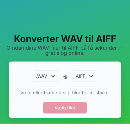
Konverter WAV til AIFF
Omdan dine WAV-filer til AIFF på få sekunder —
gratis og online.
.
WAV
.
AIFF
til
Vælg eller træk og slip filer for at starte.
Vælg filer