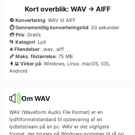
Kort overblik: WAV → AIFF
🔁 Konvertering
: WAV til AIFF
⏱ Gennemsnitlig konverteringstid
: 20 sekunder
💳 Pris
: Gratis
📂 Kategori
: Lyd
✳️ Filendelser
: .wav, .aiff
📏 Maks. filstørrelse
: 75 MB
👩‍💻 Virker på
: Windows, Linux, macOS, iOS,
Android
Om WAV
WAV (Waveform Audio File Format) er en
lydfilformatstandard til opbevaring af en
lydbitstream på en pc. WAV er det vigtigste
format, der bruges på Windows-systemer til rå og