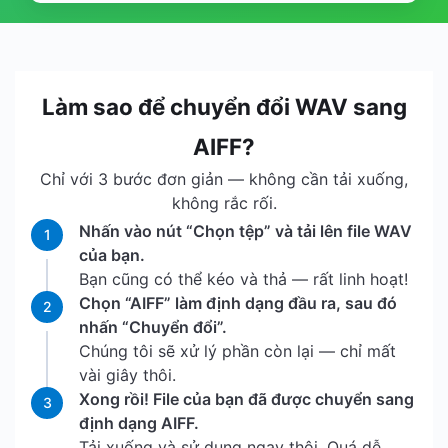
Làm sao để chuyển đổi WAV sang
AIFF?
Chỉ với 3 bước đơn giản — không cần tải xuống,
không rắc rối.
Nhấn vào nút “Chọn tệp” và tải lên file WAV
1
của bạn.
Bạn cũng có thể kéo và thả — rất linh hoạt!
Chọn “AIFF” làm định dạng đầu ra, sau đó
2
nhấn “Chuyển đổi”.
Chúng tôi sẽ xử lý phần còn lại — chỉ mất
vài giây thôi.
Xong rồi! File của bạn đã được chuyển sang
3
định dạng AIFF.
Tải xuống và sử dụng ngay thôi. Quá dễ