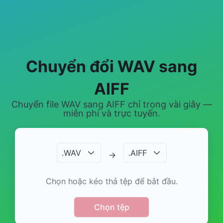
Chuyển đổi WAV sang
AIFF
Chuyển file WAV sang AIFF chỉ trong vài giây —
miễn phí và trực tuyến.
.
WAV
.
AIFF
→
Chọn hoặc kéo thả tệp để bắt đầu.
Chọn tệp