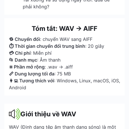
phải không?
Tóm tắt: WAV → AIFF
🔁 Chuyển đổi
: chuyển WAV sang AIFF
⏱ Thời gian chuyển đổi trung bình
: 20 giây
💳 Chi phí
: Miễn phí
📂 Danh mục
: Âm thanh
✳️ Phần mở rộng
: .wav → .aiff
📏 Dung lượng tối đa
: 75 MB
👩‍💻 Tương thích với
: Windows, Linux, macOS, iOS,
Android
Giới thiệu về WAV
WAV (Định dạng tệp âm thanh dạng sóng) là một