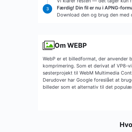
Vi klarer resten — det tager kun 
Færdig! Din fil er nu i APNG-form
3
Download den og brug den med d
Om WEBP
WebP er et billedformat, der anvender b
komprimering. Som et derivat af VP8-vi
søsterprojekt til WebM Multimedia Cont
Derudover har Google foreslået at brug
billeder som et alternativ til det popul
Hvo