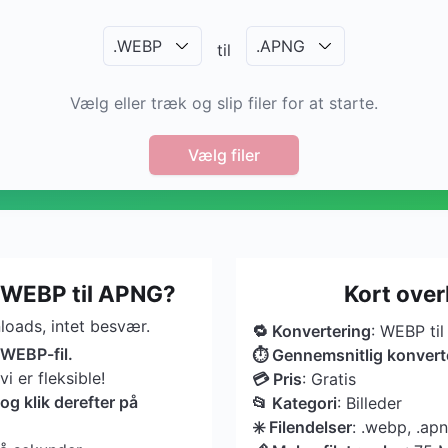
.
WEBP
.
APNG
til
Vælg eller træk og slip filer for at starte.
Vælg filer
 WEBP til APNG?
Kort ove
oads, intet besvær.
🔁 Konvertering
: WEBP ti
 WEBP-fil.
⏱ Gennemsnitlig konvert
 er fleksible!
💳 Pris
: Gratis
g klik derefter på
📂 Kategori
: Billeder
✳️ Filendelser
: .webp, .ap