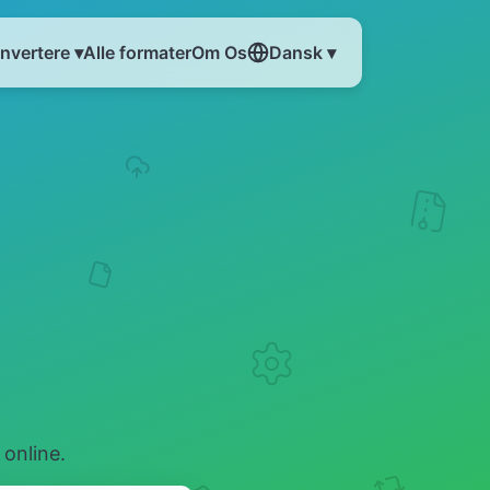
nvertere ▾
Alle formater
Om Os
Dansk ▾
online.