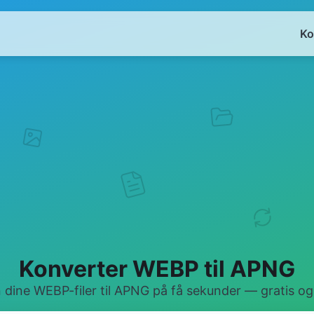
Ko
Konverter WEBP til APNG
dine WEBP-filer til APNG på få sekunder — gratis og 