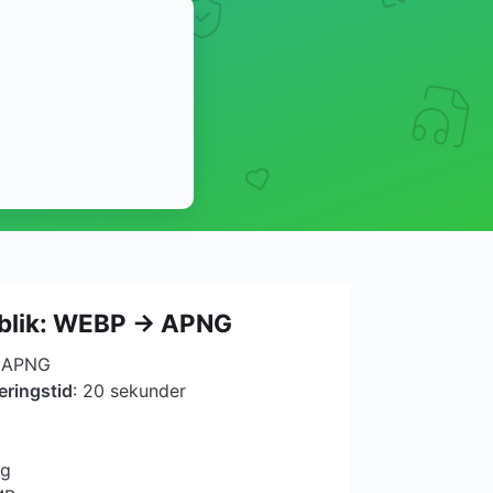
rblik: WEBP → APNG
l APNG
eringstid
: 20 sekunder
ng