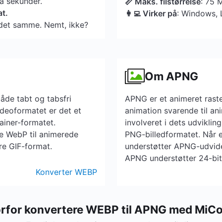
få sekunder.
📏 Maks. filstørrelse
: 75 
at.
👩‍💻 Virker på
: Windows, 
et samme. Nemt, ikke?
Om APNG
åde tabt og tabsfri
APNG er et animeret raste
deoformatet er det et
animation svarende til an
ainer-formatet.
involveret i dets udviklin
e WebP til animerede
PNG-billedformatet. Når e
ære GIF-format.
understøtter APNG-udvidel
APNG understøtter 24-bit
Konverter WEBP
rfor konvertere WEBP til APNG med MiC