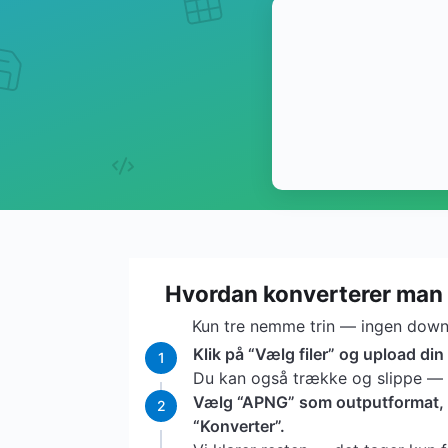
Hvordan konverterer man
Kun tre nemme trin — ingen downl
Klik på “Vælg filer” og upload din
1
Du kan også trække og slippe — vi
Vælg “APNG” som outputformat, o
2
“Konverter”.