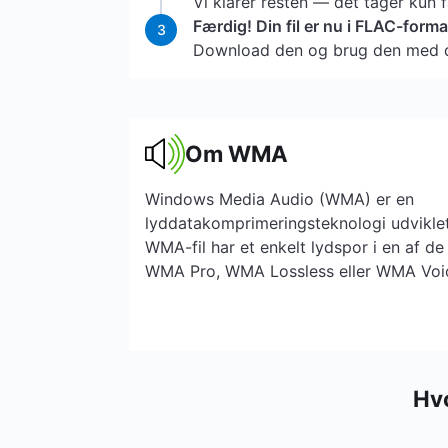
Vi klarer resten — det tager kun 
Færdig! Din fil er nu i FLAC-forma
3
Download den og brug den med d
Om WMA
Windows Media Audio (WMA) er en
lyddatakomprimeringsteknologi udviklet
WMA-fil har et enkelt lydspor i en af ​​
WMA Pro, WMA Lossless eller WMA Voi
Hv