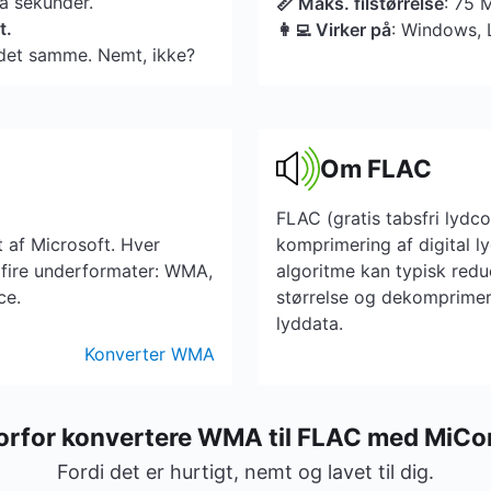
få sekunder.
📏 Maks. filstørrelse
: 75 
t.
👩‍💻 Virker på
: Windows, 
et samme. Nemt, ikke?
Om FLAC
FLAC (gratis tabsfri lydco
 af Microsoft. Hver
komprimering af digital l
de fire underformater: WMA,
algoritme kan typisk reduc
ce.
størrelse og dekomprimere 
lyddata.
Konverter WMA
orfor konvertere WMA til FLAC med MiCo
Fordi det er hurtigt, nemt og lavet til dig.