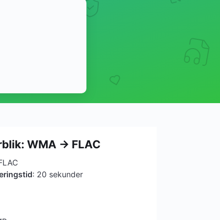
rblik: WMA → FLAC
 FLAC
eringstid
: 20 sekunder