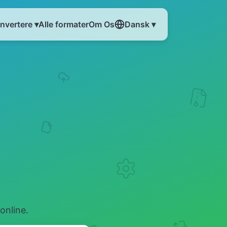
nvertere ▾
Alle formater
Om Os
Dansk ▾
online.