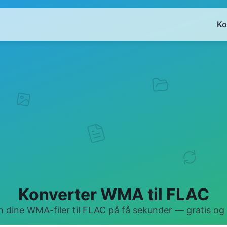
Ko
Konverter WMA til FLAC
dine WMA-filer til FLAC på få sekunder — gratis og 