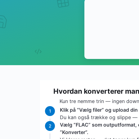
Hvordan konverterer ma
Kun tre nemme trin — ingen downl
Klik på “Vælg filer” og upload di
1
Du kan også trække og slippe — vi
Vælg “FLAC” som outputformat, og
2
“Konverter”.