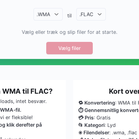
.
WMA
.
FLAC
til
Vælg eller træk og slip filer for at starte.
Vælg filer
n WMA til FLAC?
Kort ove
oads, intet besvær.
🔁 Konvertering
: WMA til
n WMA-fil.
⏱ Gennemsnitlig konvert
 er fleksible!
💳 Pris
: Gratis
 klik derefter på
📂 Kategori
: Lyd
✳️ Filendelser
: .wma, .flac