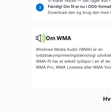
Vi klarer resten — det tager kun 
Færdig! Din fil er nu i OGG-format
3
Download den og brug den med d
Om WMA
Windows Media Audio (WMA) er en
lyddatakomprimeringsteknologi udviklet
WMA-fil har et enkelt lydspor i en af ​​
WMA Pro, WMA Lossless eller WMA Voi
Hv