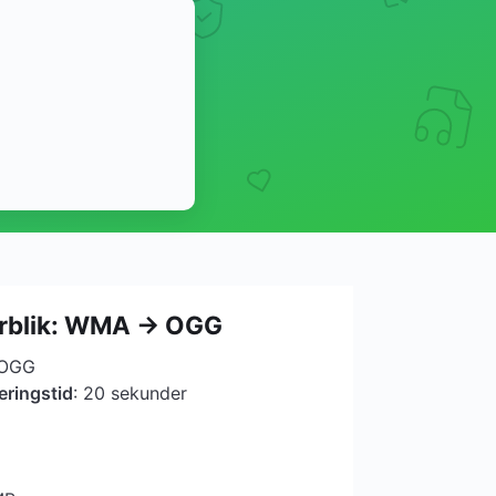
erblik: WMA → OGG
 OGG
eringstid
: 20 sekunder