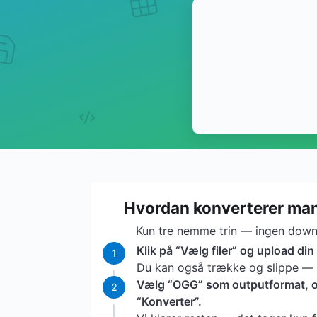
Hvordan konverterer ma
Kun tre nemme trin — ingen downl
Klik på “Vælg filer” og upload di
1
Du kan også trække og slippe — vi
Vælg “OGG” som outputformat, og
2
“Konverter”.