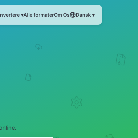
nvertere ▾
Alle formater
Om Os
Dansk ▾
nline.