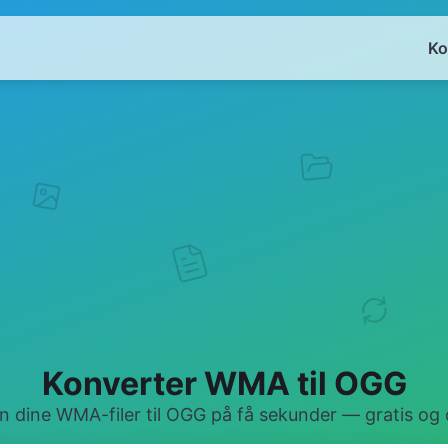
Ko
Konverter WMA til OGG
 dine WMA-filer til OGG på få sekunder — gratis og o