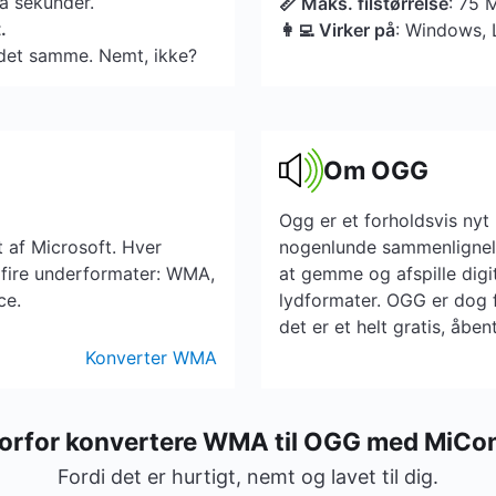
få sekunder.
📏 Maks. filstørrelse
: 75 
.
👩‍💻 Virker på
: Windows, 
et samme. Nemt, ikke?
Om OGG
Ogg er et forholdsvis nyt
 af Microsoft. Hver
nogenlunde sammenligneli
de fire underformater: WMA,
at gemme og afspille digi
ce.
lydformater. OGG er dog fo
det er et helt gratis, åben
Konverter WMA
orfor konvertere WMA til OGG med MiCo
Fordi det er hurtigt, nemt og lavet til dig.