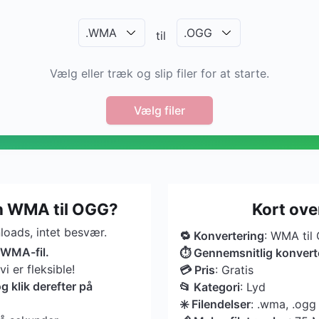
.
WMA
.
OGG
til
Vælg eller træk og slip filer for at starte.
Vælg filer
n WMA til OGG?
Kort ov
oads, intet besvær.
🔁 Konvertering
: WMA til
n WMA-fil.
⏱ Gennemsnitlig konvert
 er fleksible!
💳 Pris
: Gratis
 klik derefter på
📂 Kategori
: Lyd
✳️ Filendelser
: .wma, .ogg