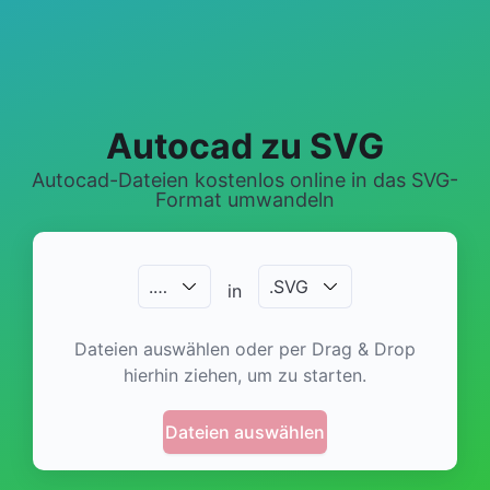
Autocad zu SVG
Autocad-Dateien kostenlos online in das SVG-
Format umwandeln
.
…
.
SVG
in
Dateien auswählen oder per Drag & Drop
hierhin ziehen, um zu starten.
Dateien auswählen