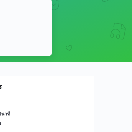
ร
ินาที
ณ