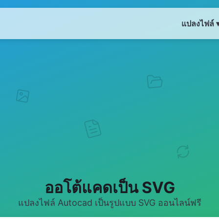
แปลงไฟล์ 
ออโต้แคดเป็น SVG
แปลงไฟล์ Autocad เป็นรูปแบบ SVG ออนไลน์ฟรี