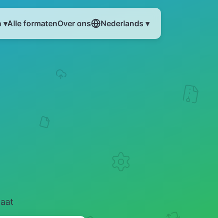
 ▾
Alle formaten
Over ons
Nederlands ▾
maat