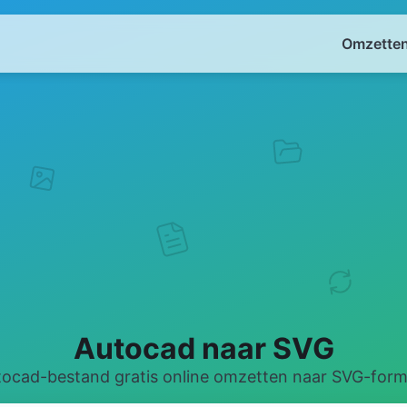
Omzetten
Autocad naar SVG
ocad-bestand gratis online omzetten naar SVG-for